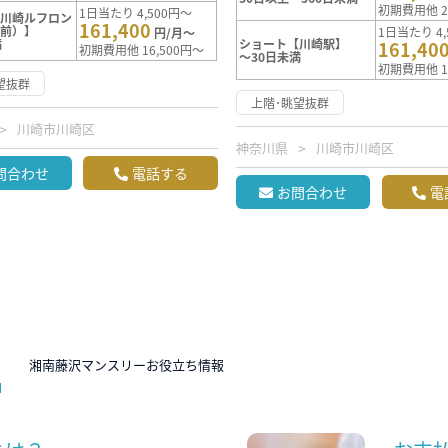
初期費用他 2
1日当たり 4,500円～
【川崎ルフロン
161,400
駅前）】
1日当たり 4,
円/月～
満
ショート【川崎駅】
161,40
初期費用他 16,500円～
～30日未満
初期費用他 1
望抜群
上階･眺望抜群
川崎市川崎区
神奈川県
川崎市川崎区
問合わせ
電話する
お問合わせ
電
N
湘南藤沢マンスリーお役立ち情報