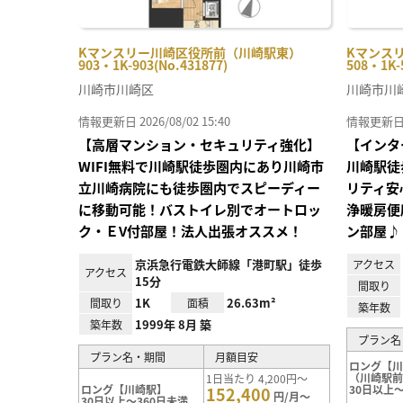
Kマンスリー川崎区役所前（川崎駅東）
Kマンス
903・1K-903(No.431877)
508・1K-
川崎市川崎区
川崎市川
情報更新日 2026/08/02 15:40
情報更新日 20
【高層マンション・セキュリティ強化】
【インタ
WIFI無料で川崎駅徒歩圏内にあり川崎市
川崎駅徒
立川崎病院にも徒歩圏内でスピーディー
リティ安
に移動可能！バストイレ別でオートロッ
浄暖房便
ク・ＥV付部屋！法人出張オススメ！
ン部屋♪
京浜急行電鉄大師線「港町駅」徒歩
アクセス
アクセス
15分
間取り
1K
26.63m²
間取り
面積
築年数
1999年 8月 築
築年数
プラン名
プラン名・期間
月額目安
ロング【
（川崎駅
1日当たり 4,200円～
ロング【川崎駅】
30日以上～
152,400
円/月～
30日以上～360日未満