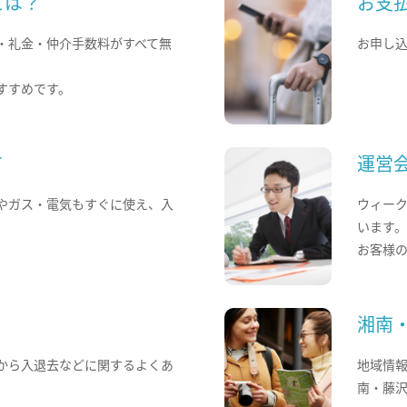
とは？
お支
・礼金・仲介手数料がすべて無
お申し
すすめです。
て
運営
やガス・電気もすぐに使え、入
ウィー
います
お客様
湘南
から入退去などに関するよくあ
地域情
南・藤