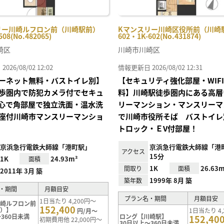
リー川崎ルフロン前（川崎駅前）
Kマンスリー川崎区役所前（川崎
508(No.482065)
602・1K-602(No.431874)
崎区
川崎市川崎区
26/08/02 12:02
情報更新日 2026/08/02 12:31
ーネット無料・バストイレ別】
【セキュリティ強化部屋・WIF
歩圏内で防犯カメラ付でセキュ
料】川崎駅徒歩圏内にある高層
心で角部屋で独立洗面・温水洗
リーマンション・マンスリーマ
座付川崎市マンスリーマンショ
で川崎市役所そば バストイレ
トロック・ＥV付部屋！
京浜急行電鉄大師線「港町駅」
京浜急行電鉄大師線「港
アクセス
15分
1K
24.93m²
面積
1K
26.63m
間取り
面積
2011年 3月 築
1999年 8月 築
築年数
・期間
月額目安
プラン名・期間
月額目安
1日当たり 4,200円～
川崎ルフロン前
152,400
前）】
1日当たり 4,
円/月～
360日未満
ロング【川崎駅】
152,40
初期費用他 22,000円～
30日以上～360日未満