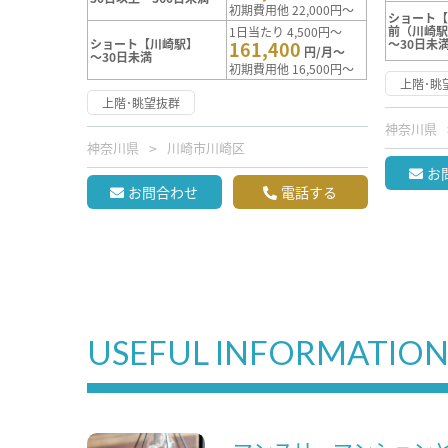
初期費用他 22,000円～
ショート
前（川崎
1日当たり 4,500円～
ショート【川崎駅】
～30日未
161,400
円/月～
～30日未満
初期費用他 16,500円～
上階･眺
上階･眺望抜群
神奈川県
神奈川県
川崎市川崎区
お
お問合わせ
電話する
USEFUL INFORMATIO