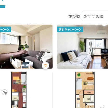
並び順
ンペーン
割引キャンペーン
お気
に入
り登
録