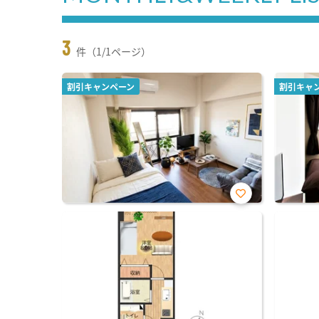
3
件（1/1ページ）
割引キャンペーン
割引キャ
お気
に入
り登
録