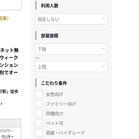
利用人数
駅東）
部屋面積
Iネット無
ウィーク
～
ンション
別でオー
こだわり条件
町駅」徒歩
女性向け
ファミリー向け
²
同棲向け
ペット可
200円～
高級・ハイグレード
0
円/月～