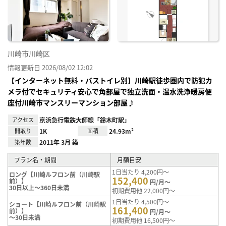
り登
録
川崎市川崎区
情報更新日 2026/08/02 12:02
【インターネット無料・バストイレ別】川崎駅徒歩圏内で防犯カ
メラ付でセキュリティ安心で角部屋で独立洗面・温水洗浄暖房便
座付川崎市マンスリーマンション部屋♪
アクセス
京浜急行電鉄大師線「鈴木町駅」
間取り
1K
面積
24.93m²
築年数
2011年 3月 築
プラン名・期間
月額目安
1日当たり 4,200円～
ロング【川崎ルフロン前（川崎駅
152,400
前）】
円/月～
30日以上～360日未満
初期費用他 22,000円～
1日当たり 4,500円～
ショート【川崎ルフロン前（川崎駅
161,400
前）】
円/月～
～30日未満
初期費用他 16,500円～