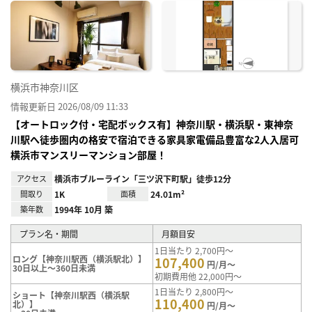
に入
り登
録
横浜市神奈川区
情報更新日 2026/08/09 11:33
【オートロック付・宅配ボックス有】神奈川駅・横浜駅・東神奈
川駅へ徒歩圏内の格安で宿泊できる家具家電備品豊富な2人入居可
横浜市マンスリーマンション部屋！
アクセス
横浜市ブルーライン「三ツ沢下町駅」徒歩12分
間取り
1K
面積
24.01m²
築年数
1994年 10月 築
プラン名・期間
月額目安
1日当たり 2,700円～
ロング【神奈川駅西（横浜駅北）】
107,400
円/月～
30日以上～360日未満
初期費用他 22,000円～
1日当たり 2,800円～
ショート【神奈川駅西（横浜駅
110,400
北）】
円/月～