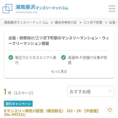
湘南藤沢マンスリードットコム
横浜市神奈川区
三ツ沢下町駅
出張
出張・研修向け/三ツ沢下町駅のマンスリーマンション・ウィ
ークリーマンション情報
駅近でビジネスエリアへ直
高速Wi-Fi完備で仕事が快
行
適
もっと見る
1
件（1/1ページ）
割引キャンペーン
Kマンスリー神奈川駅西（横浜駅北） 102・1K-【中部屋】
(No.443331)
お気