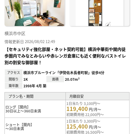
に入
り登
録
横浜市中区
情報更新日 2026/08/02 12:49
【セキュリティ強化部屋・ネット契約可能】横浜中華街や関内徒
歩圏内でみなとみらいや赤レンガ倉庫にも近く便利なバストイレ
別の割安な御部屋！
アクセス
横浜市ブルーライン「伊勢佐木長者町駅」徒歩4分
間取り
1K
面積
20.07m²
築年数
1998年 4月 築
プラン名・期間
月額目安
1日当たり 3,100円～
ロング【関内】
119,400
円/月～
30日以上～360日未満
初期費用他 22,000円～
1日当たり 3,300円～
ショート【関内】
125,400
円/月～
～30日未満
初期費用他 16,500円～