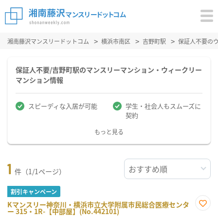
湘南藤沢マンスリードットコム
横浜市南区
吉野町駅
保証人不要の
保証人不要/吉野町駅のマンスリーマンション・ウィークリー
マンション情報
スピーディな入居が可能
学生・社会人もスムーズに
契約
もっと見る
1
件（1/1ページ）
割引キャンペーン
Kマンスリー神奈川・横浜市立大学附属市民総合医療センタ
ー 315・1R-【中部屋】(No.442101)
お気