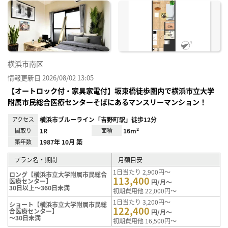
に入
り登
録
横浜市南区
情報更新日 2026/08/02 13:05
【オートロック付・家具家電付】坂東橋徒歩圏内で横浜市立大学
附属市民総合医療センターそばにあるマンスリーマンション！
アクセス
横浜市ブルーライン「吉野町駅」徒歩12分
間取り
1R
面積
16m²
築年数
1987年 10月 築
プラン名・期間
月額目安
1日当たり 2,900円～
ロング【横浜市立大学附属市民総合
113,400
医療センター】
円/月～
30日以上～360日未満
初期費用他 22,000円～
1日当たり 3,200円～
ショート【横浜市立大学附属市民総
122,400
合医療センター】
円/月～
～30日未満
初期費用他 16,500円～