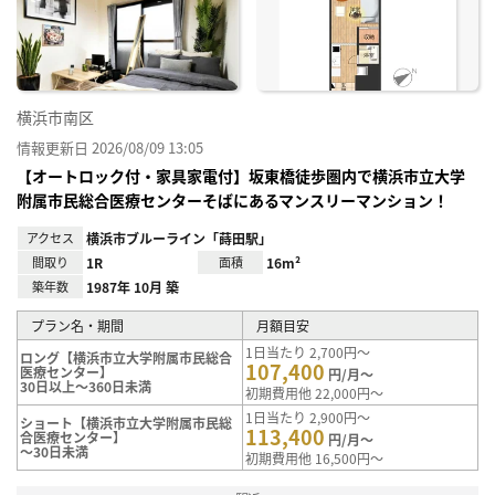
り登
録
横浜市南区
情報更新日 2026/08/09 13:05
【オートロック付・家具家電付】坂東橋徒歩圏内で横浜市立大学
附属市民総合医療センターそばにあるマンスリーマンション！
アクセス
横浜市ブルーライン「蒔田駅」
間取り
1R
面積
16m²
築年数
1987年 10月 築
プラン名・期間
月額目安
1日当たり 2,700円～
ロング【横浜市立大学附属市民総合
107,400
医療センター】
円/月～
30日以上～360日未満
初期費用他 22,000円～
1日当たり 2,900円～
ショート【横浜市立大学附属市民総
113,400
合医療センター】
円/月～
～30日未満
初期費用他 16,500円～