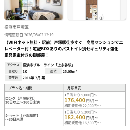
り登
録
横浜市戸塚区
情報更新日 2026/08/02 12:19
【WIFIネット無料・駅前】戸塚駅徒歩すぐ 高層マンションでエ
レベーター付！宅配BOXありのバストイレ別セキュリティ強化
家具家電付きの御部屋！
アクセス
横浜市ブルーライン「上永谷駅」
間取り
1K
面積
25.05m²
築年数
2016年 7月 築
プラン名・期間
月額目安
1日当たり 5,000円～
ロング【戸塚駅前】
176,400
円/月～
30日以上～360日未満
初期費用他 22,000円～
1日当たり 5,200円～
ショート【戸塚駅前】
182,400
円/月～
～30日未満
初期費用他 16,500円～