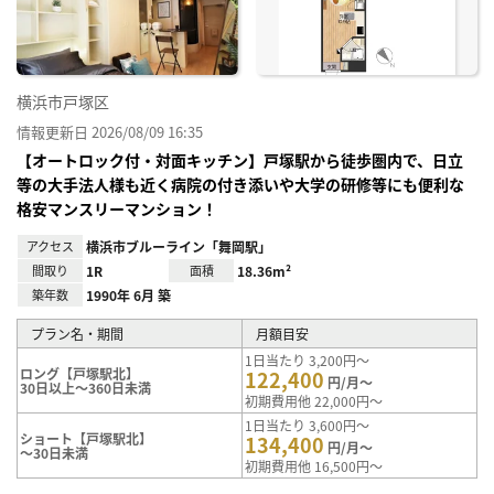
り登
録
横浜市戸塚区
情報更新日 2026/08/09 16:35
【オートロック付・対面キッチン】戸塚駅から徒歩圏内で、日立
等の大手法人様も近く病院の付き添いや大学の研修等にも便利な
格安マンスリーマンション！
アクセス
横浜市ブルーライン「舞岡駅」
間取り
1R
面積
18.36m²
築年数
1990年 6月 築
プラン名・期間
月額目安
1日当たり 3,200円～
ロング【戸塚駅北】
122,400
円/月～
30日以上～360日未満
初期費用他 22,000円～
1日当たり 3,600円～
ショート【戸塚駅北】
134,400
円/月～
～30日未満
初期費用他 16,500円～