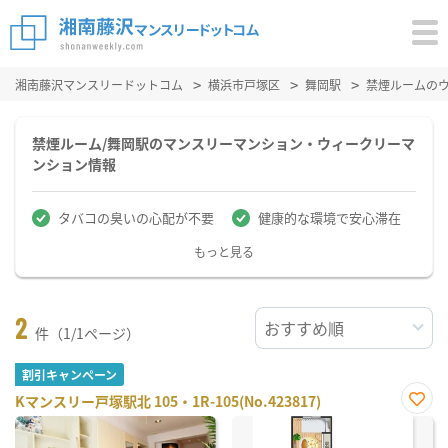
湘南藤沢マンスリードットコム
横浜市戸塚区
舞岡駅
禁煙ルームの
禁煙ルーム/舞岡駅のマンスリーマンション・ウィークリーマ
ンション情報
タバコの臭いの心配が不要
健康的な環境で安心滞在
もっと見る
2
件（1/1ページ）
割引キャンペーン
Kマンスリー戸塚駅北 105・1R-105(No.423817)
お気
に入