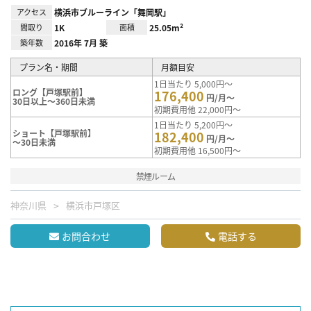
アクセス
横浜市ブルーライン「舞岡駅」
間取り
1K
面積
25.05m²
築年数
2016年 7月 築
プラン名・期間
月額目安
1日当たり 5,000円～
ロング【戸塚駅前】
176,400
円/月～
30日以上～360日未満
初期費用他 22,000円～
1日当たり 5,200円～
ショート【戸塚駅前】
182,400
円/月～
～30日未満
初期費用他 16,500円～
禁煙ルーム
神奈川県
横浜市戸塚区
お問合わせ
電話する