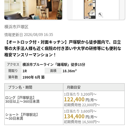
り登
録
横浜市戸塚区
情報更新日 2026/08/09 16:35
【オートロック付・対面キッチン】戸塚駅から徒歩圏内で、日立
等の大手法人様も近く病院の付き添いや大学の研修等にも便利な
格安マンスリーマンション！
アクセス
横浜市ブルーライン「踊場駅」徒歩15分
間取り
1R
面積
18.36m²
築年数
1990年 6月 築
プラン名・期間
月額目安
1日当たり 3,200円～
ロング【戸塚駅北】
122,400
円/月～
30日以上～360日未満
初期費用他 22,000円～
1日当たり 3,600円～
ショート【戸塚駅北】
134,400
円/月～
～30日未満
初期費用他 16,500円～