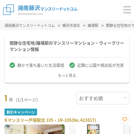
湘南藤沢マンスリードットコム
横浜市泉区
踊場駅
閑静な住宅地の
閑静な住宅地/踊場駅のマンスリーマンション・ウィークリー
マンション情報
静かで落ち着いた生活環境
近隣に公園や商店街が充実
もっと見る
1
件（1/1ページ）
割引キャンペーン
Kマンスリー戸塚駅北 105・1R-105(No.423817)
お気
に入