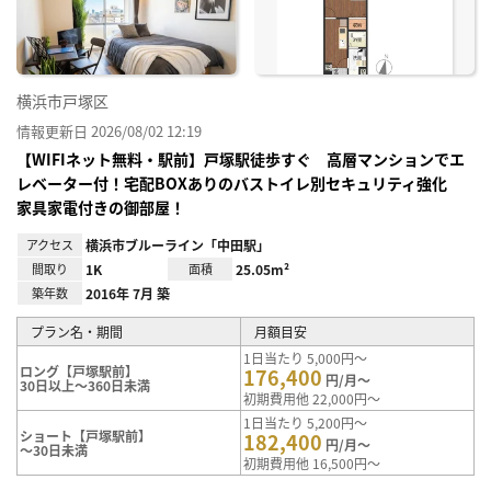
り登
録
横浜市戸塚区
情報更新日 2026/08/02 12:19
【WIFIネット無料・駅前】戸塚駅徒歩すぐ 高層マンションでエ
レベーター付！宅配BOXありのバストイレ別セキュリティ強化
家具家電付きの御部屋！
アクセス
横浜市ブルーライン「中田駅」
間取り
1K
面積
25.05m²
築年数
2016年 7月 築
プラン名・期間
月額目安
1日当たり 5,000円～
ロング【戸塚駅前】
176,400
円/月～
30日以上～360日未満
初期費用他 22,000円～
1日当たり 5,200円～
ショート【戸塚駅前】
182,400
円/月～
～30日未満
初期費用他 16,500円～