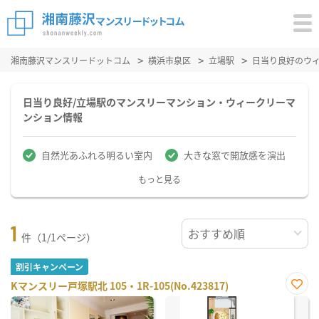
湘南藤沢マンスリードットコム
横浜市泉区
立場駅
日当り良好のウ
日当り良好/立場駅のマンスリーマンション・ウィークリーマ
ンション情報
自然光あふれる明るい室内
大きな窓で開放感を演出
もっと見る
1
件（1/1ページ）
割引キャンペーン
Kマンスリー戸塚駅北 105・1R-105(No.423817)
お気
に入