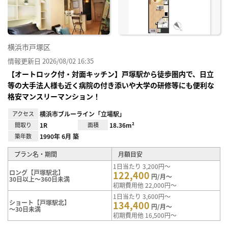
り登
録
横浜市戸塚区
情報更新日 2026/08/02 16:35
【オートロック付・対面キッチン】戸塚駅から徒歩圏内で、日立
等の大手法人様も近く病院の付き添いや大学の研修等にも便利な
格安マンスリーマンション！
アクセス
横浜市ブルーライン「立場駅」
間取り
1R
面積
18.36m²
築年数
1990年 6月 築
プラン名・期間
月額目安
1日当たり 3,200円～
ロング【戸塚駅北】
122,400
円/月～
30日以上～360日未満
初期費用他 22,000円～
1日当たり 3,600円～
ショート【戸塚駅北】
134,400
円/月～
～30日未満
初期費用他 16,500円～