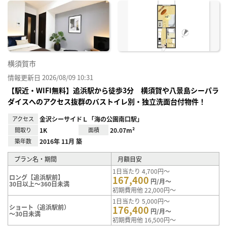
に入
り登
録
横須賀市
情報更新日 2026/08/09 10:31
【駅近・WIFI無料】追浜駅から徒歩3分 横須賀や八景島シーパラ
ダイスへのアクセス抜群のバストイレ別・独立洗面台付物件！
アクセス
金沢シーサイドＬ「海の公園南口駅」
間取り
1K
面積
20.07m²
築年数
2016年 11月 築
プラン名・期間
月額目安
1日当たり 4,700円～
ロング【追浜駅前】
167,400
円/月～
30日以上～360日未満
初期費用他 22,000円～
1日当たり 5,000円～
ショート（追浜駅前）
176,400
円/月～
～30日未満
初期費用他 16,500円～