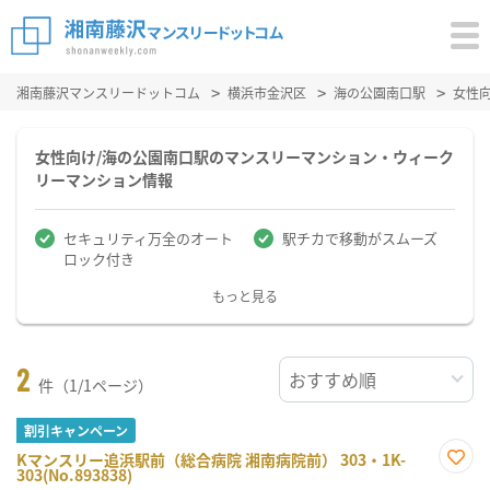
湘南藤沢マンスリードットコム
横浜市金沢区
海の公園南口駅
女性
女性向け/海の公園南口駅のマンスリーマンション・ウィーク
リーマンション情報
セキュリティ万全のオート
駅チカで移動がスムーズ
ロック付き
もっと見る
2
件（1/1ページ）
割引キャンペーン
Kマンスリー追浜駅前（総合病院 湘南病院前） 303・1K-
303(No.893838)
お気