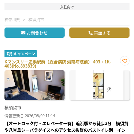
女性向け
神奈川県
横須賀市
お問合わせ
電話する
割引キャンペーン
Kマンスリー追浜駅前（総合病院 湘南病院前） 403・1K-
403(No.893839)
お気
に入
り登
録
横須賀市
情報更新日 2026/08/09 11:14
【オートロック付・エレベーター有】追浜駅から徒歩3分 横須賀
や八景島シーパラダイスへのアクセス抜群のバストイレ別 イン