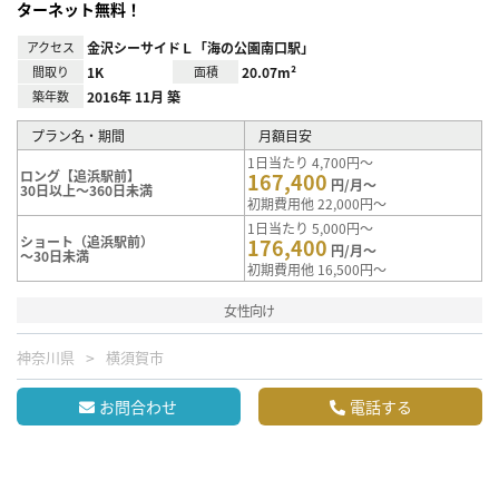
ターネット無料！
アクセス
金沢シーサイドＬ「海の公園南口駅」
間取り
1K
面積
20.07m²
築年数
2016年 11月 築
プラン名・期間
月額目安
1日当たり 4,700円～
ロング【追浜駅前】
167,400
円/月～
30日以上～360日未満
初期費用他 22,000円～
1日当たり 5,000円～
ショート（追浜駅前）
176,400
円/月～
～30日未満
初期費用他 16,500円～
女性向け
神奈川県
横須賀市
お問合わせ
電話する