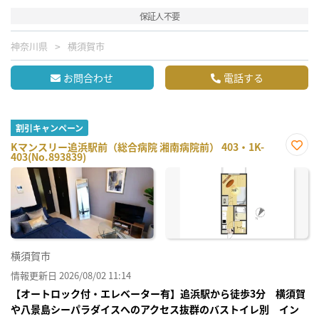
保証人不要
神奈川県
横須賀市
お問合わせ
電話する
割引キャンペーン
Kマンスリー追浜駅前（総合病院 湘南病院前） 403・1K-
403(No.893839)
お気
に入
り登
録
横須賀市
情報更新日 2026/08/02 11:14
【オートロック付・エレベーター有】追浜駅から徒歩3分 横須賀
や八景島シーパラダイスへのアクセス抜群のバストイレ別 イン