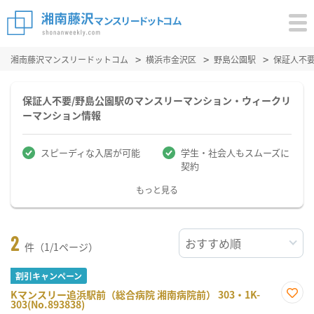
湘南藤沢マンスリードットコム
横浜市金沢区
野島公園駅
保証人不
保証人不要/野島公園駅のマンスリーマンション・ウィークリ
ーマンション情報
スピーディな入居が可能
学生・社会人もスムーズに
契約
もっと見る
2
件（1/1ページ）
割引キャンペーン
Kマンスリー追浜駅前（総合病院 湘南病院前） 303・1K-
303(No.893838)
お気