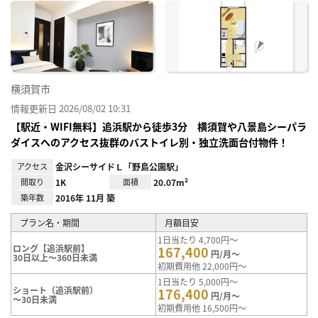
に入
り登
録
横須賀市
情報更新日 2026/08/02 10:31
【駅近・WIFI無料】追浜駅から徒歩3分 横須賀や八景島シーパラ
ダイスへのアクセス抜群のバストイレ別・独立洗面台付物件！
アクセス
金沢シーサイドＬ「野島公園駅」
間取り
1K
面積
20.07m²
築年数
2016年 11月 築
プラン名・期間
月額目安
1日当たり 4,700円～
ロング【追浜駅前】
167,400
円/月～
30日以上～360日未満
初期費用他 22,000円～
1日当たり 5,000円～
ショート（追浜駅前）
176,400
円/月～
～30日未満
初期費用他 16,500円～