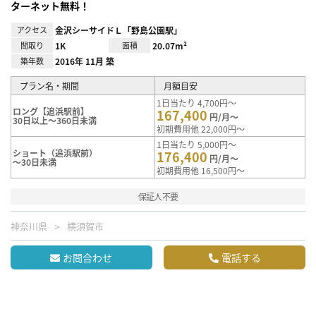
ターネット無料！
アクセス
金沢シーサイドＬ「野島公園駅」
間取り
1K
面積
20.07m²
築年数
2016年 11月 築
プラン名・期間
月額目安
1日当たり 4,700円～
ロング【追浜駅前】
167,400
円/月～
30日以上～360日未満
初期費用他 22,000円～
1日当たり 5,000円～
ショート（追浜駅前）
176,400
円/月～
～30日未満
初期費用他 16,500円～
保証人不要
神奈川県
横須賀市
お問合わせ
電話する