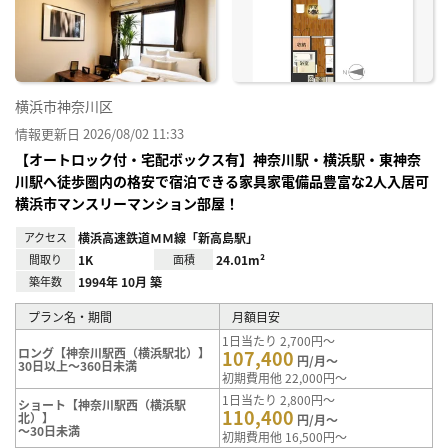
り登
録
横浜市神奈川区
情報更新日 2026/08/02 11:33
【オートロック付・宅配ボックス有】神奈川駅・横浜駅・東神奈
川駅へ徒歩圏内の格安で宿泊できる家具家電備品豊富な2人入居可
横浜市マンスリーマンション部屋！
アクセス
横浜高速鉄道ＭＭ線「新高島駅」
間取り
1K
面積
24.01m²
築年数
1994年 10月 築
プラン名・期間
月額目安
1日当たり 2,700円～
ロング【神奈川駅西（横浜駅北）】
107,400
円/月～
30日以上～360日未満
初期費用他 22,000円～
1日当たり 2,800円～
ショート【神奈川駅西（横浜駅
110,400
北）】
円/月～
～30日未満
初期費用他 16,500円～