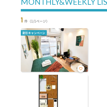
MONTHLY&WEEKLY LI
1
件（1/1ページ）
割引キャンペーン
お気
に入
り登
録