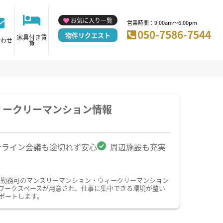
お気に入り一覧
営業時間：9:00am～6:00pm
050-7586-7544
物件リクエスト
家具付き賃
合わせ
貸
ィークリーマンション情報
ンライン会議も途切れず安心
周辺施設も充実
宅勤務可のマンスリーマンション・ウィークリーマンション
ワークスペースが用意され、仕事に集中できる環境が整い
ポートします。