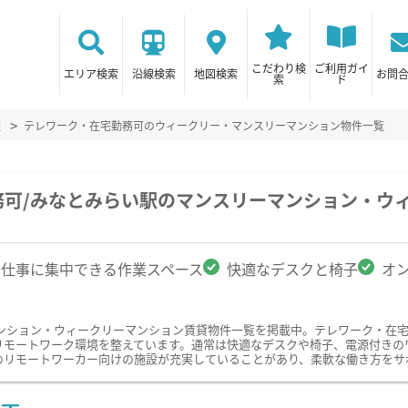
こだわり検
ご利用ガイ
エリア検索
沿線検索
地図検索
お問
索
ド
駅
テレワーク・在宅勤務可のウィークリー・マンスリーマンション物件一覧
務可/みなとみらい駅のマンスリーマンション・ウ
仕事に集中できる作業スペース
快適なデスクと椅子
オ
ンション・ウィークリーマンション賃貸物件一覧を掲載中。テレワーク・在
リモートワーク環境を整えています。通常は快適なデスクや椅子、電源付きの
のリモートワーカー向けの施設が充実していることがあり、柔軟な働き方をサ