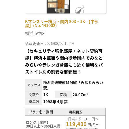
Kマンスリー横浜・関内 203・1K-【中部
屋】(No.441002)
横浜市中区
情報更新日 2026/08/02 12:49
【セキュリティ強化部屋・ネット契約可
能】横浜中華街や関内徒歩圏内でみなと
みらいや赤レンガ倉庫にも近く便利なバ
ストイレ別の割安な御部屋！
横浜高速鉄道ＭＭ線「みなとみらい
アクセス
駅」
1K
20.07m²
間取り
面積
1998年 4月 築
築年数
プラン名・期間
月額目安
1日当たり 3,100円～
ロング【関内】
119,400
円/月～
30日以上～360日未満