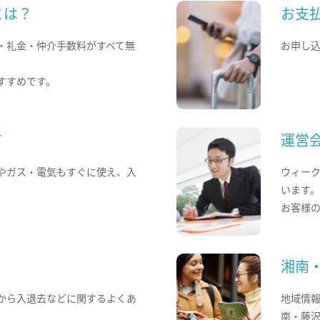
とは？
お支
・礼金・仲介手数料がすべて無
お申し
すすめです。
て
運営
やガス・電気もすぐに使え、入
ウィー
います
お客様
湘南
から入退去などに関するよくあ
地域情
南・藤