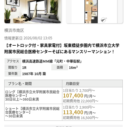
り登
録
横浜市南区
情報更新日 2026/08/02 13:05
【オートロック付・家具家電付】坂東橋徒歩圏内で横浜市立大学
附属市民総合医療センターそばにあるマンスリーマンション！
アクセス
横浜高速鉄道ＭＭ線「元町・中華街駅」
間取り
1R
面積
16m²
築年数
1987年 10月 築
プラン名・期間
月額目安
1日当たり 2,700円～
ロング【横浜市立大学附属市民総合
107,400
医療センター】
円/月～
30日以上～360日未満
初期費用他 22,000円～
1日当たり 2,900円～
ショート【横浜市立大学附属市民総
113,400
合医療センター】
円/月～
～30日未満
初期費用他 16,500円～