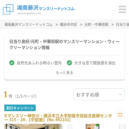
湘南藤沢マンスリードットコム
横浜市中区
元町・中華街駅
日当り
日当り良好/元町・中華街駅のマンスリーマンション・ウィー
クリーマンション情報
自然光あふれる明るい室内
大きな窓で開放感を演出
もっと見る
1
件（1/1ページ）
割引キャンペーン
Kマンスリー神奈川・横浜市立大学附属市民総合医療センタ
ー 315・1R-【中部屋】(No.442101)
お気
に入