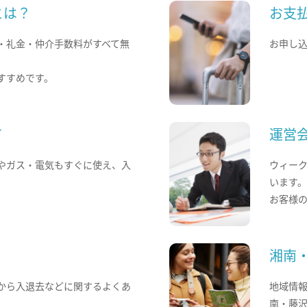
とは？
お支
・礼金・仲介手数料がすべて無
お申し
すすめです。
て
運営
やガス・電気もすぐに使え、入
ウィー
います
お客様
湘南
から入退去などに関するよくあ
地域情
南・藤