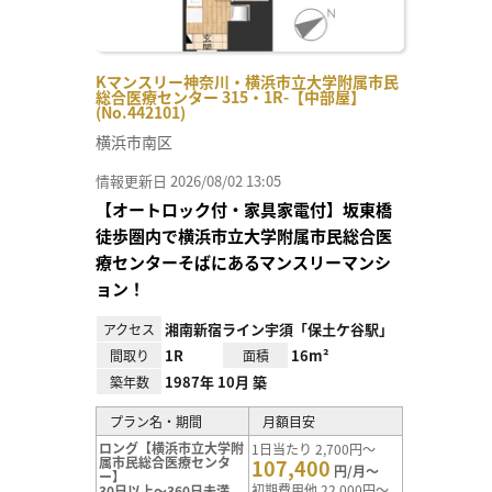
Kマンスリー神奈川・横浜市立大学附属市民
総合医療センター 315・1R-【中部屋】
(No.442101)
横浜市南区
情報更新日 2026/08/02 13:05
【オートロック付・家具家電付】坂東橋
徒歩圏内で横浜市立大学附属市民総合医
療センターそばにあるマンスリーマンシ
ョン！
湘南新宿ライン宇須「保土ケ谷駅」
アクセス
1R
16m²
間取り
面積
1987年 10月 築
築年数
プラン名・期間
月額目安
ロング【横浜市立大学附
1日当たり 2,700円～
属市民総合医療センタ
107,400
円/月～
ー】
初期費用他 22,000円～
30日以上～360日未満