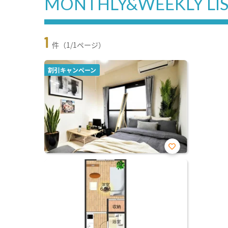
MONTHLY&WEEKLY LI
1
件（1/1ページ）
割引キャンペーン
お気
に入
り登
録