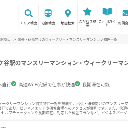
こだわり検
ご利用ガイ
エリア検索
沿線検索
地図検索
お問
索
ド
谷駅周辺
出張・研修向けのウィークリー・マンスリーマンション物件一覧
土ケ谷駅のマンスリーマンション・ウィークリーマ
へ直行
高速Wi-Fi完備で仕事が快適
長期滞在可能
ィークリーマンション賃貸物件一覧を掲載中。出張・研修向けのマンスリー
好であり、ビジネスエリアや研修会場へのアクセスが便利です。また、快適な仕
、セルフチェックインや長期滞在に対応した料金プランなど、ビジネスパーソ