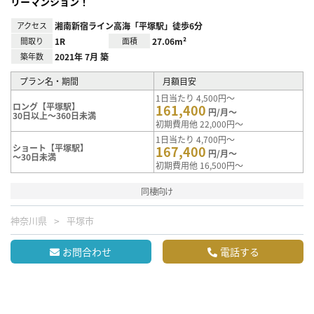
リーマンション！
アクセス
湘南新宿ライン高海「平塚駅」徒歩6分
間取り
1R
面積
27.06m²
築年数
2021年 7月 築
プラン名・期間
月額目安
1日当たり 4,500円～
ロング【平塚駅】
161,400
円/月～
30日以上～360日未満
初期費用他 22,000円～
1日当たり 4,700円～
ショート【平塚駅】
167,400
円/月～
～30日未満
初期費用他 16,500円～
同棲向け
神奈川県
平塚市
お問合わせ
電話する