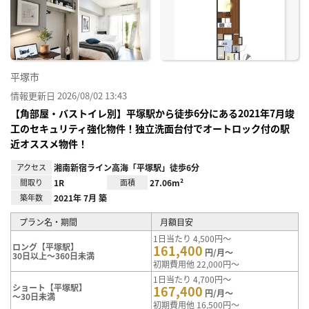
に入
り登
録
平塚市
情報更新日 2026/08/02 13:43
【角部屋・バストイレ別】平塚駅から徒歩6分にある2021年7月竣
工のセキュリティ強化物件！独立洗面台付でオートロック付の駅
近オススメ物件！
アクセス
湘南新宿ライン高海「平塚駅」徒歩6分
間取り
1R
面積
27.06m²
築年数
2021年 7月 築
プラン名・期間
月額目安
1日当たり 4,500円～
ロング【平塚駅】
161,400
円/月～
30日以上～360日未満
初期費用他 22,000円～
1日当たり 4,700円～
ショート【平塚駅】
167,400
円/月～
～30日未満
初期費用他 16,500円～