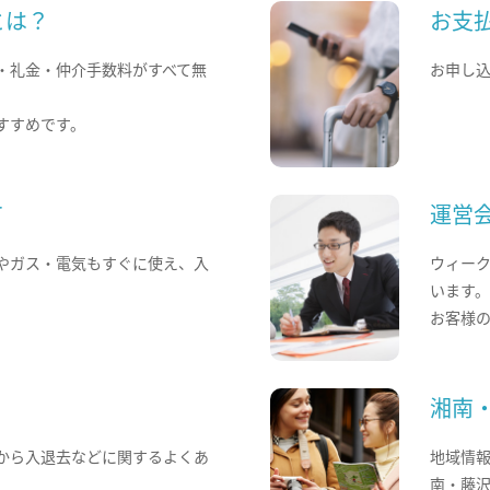
とは？
お支
・礼金・仲介手数料がすべて無
お申し
すすめです。
て
運営
やガス・電気もすぐに使え、入
ウィー
います
お客様
湘南
から入退去などに関するよくあ
地域情
南・藤