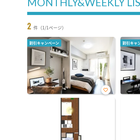
MONTHLY&WEEKLY LI
2
件（1/1ページ）
割引キャンペーン
割引キャ
お気
に入
り登
録