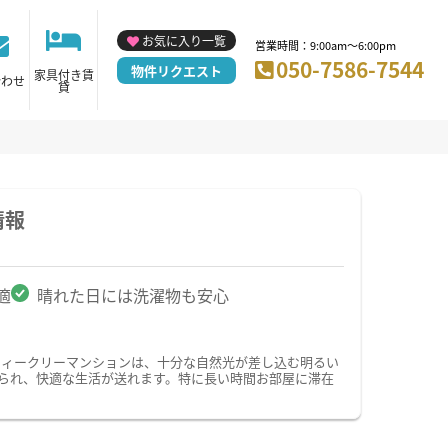
お気に入り一覧
営業時間：9:00am～6:00pm
050-7586-7544
物件リクエスト
家具付き賃
合わせ
貸
情報
適
晴れた日には洗濯物も安心
ウィークリーマンションは、十分な自然光が差し込む明るい
られ、快適な生活が送れます。特に長い時間お部屋に滞在