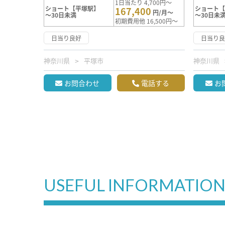
1日当たり 4,700円～
ショート【平塚駅】
ショート
167,400
円/月～
～30日未満
～30日未
初期費用他 16,500円～
日当り良好
日当り
神奈川県
平塚市
神奈川県
お問合わせ
電話する
お
USEFUL INFORMATIO