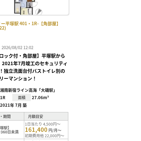
ー平塚駅 401・1R-【角部屋】
22)
26/08/02 12:02
ロック付・角部屋】平塚駅から
、2021年7月竣工のセキュリティ
！独立洗面台付バストイレ別の
リーマンション！
湘南新宿ライン高海「大磯駅」
1R
27.06m²
面積
2021年 7月 築
・期間
月額目安
1日当たり 4,500円～
平塚駅】
161,400
円/月～
360日未満
初期費用他 22,000円～