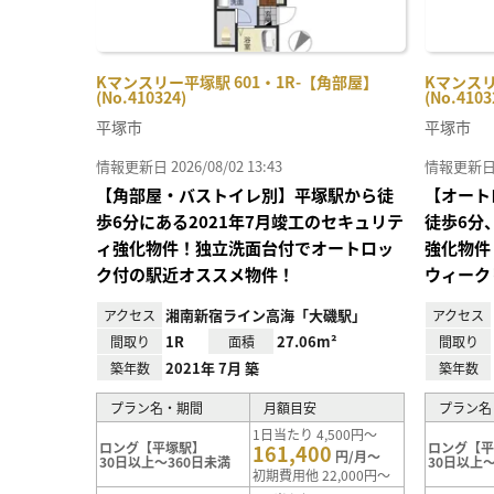
Kマンスリー平塚駅 601・1R-【角部屋】
Kマンスリ
(No.410324)
(No.4103
平塚市
平塚市
情報更新日 2026/08/02 13:43
情報更新日 20
【角部屋・バストイレ別】平塚駅から徒
【オート
歩6分にある2021年7月竣工のセキュリテ
徒歩6分
ィ強化物件！独立洗面台付でオートロッ
強化物件
ク付の駅近オススメ物件！
ウィーク
湘南新宿ライン高海「大磯駅」
アクセス
アクセス
1R
27.06m²
間取り
面積
間取り
2021年 7月 築
築年数
築年数
プラン名・期間
月額目安
プラン名
1日当たり 4,500円～
ロング【平塚駅】
ロング【
161,400
円/月～
30日以上～360日未満
30日以上～
初期費用他 22,000円～