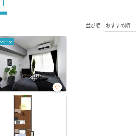
ST
並び順
ンペーン
お気
に入
り登
録