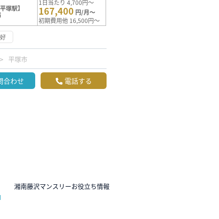
1日当たり 4,700円～
【平塚駅】
167,400
円/月～
満
初期費用他 16,500円～
良好
平塚市
問合わせ
電話する
N
湘南藤沢マンスリーお役立ち情報