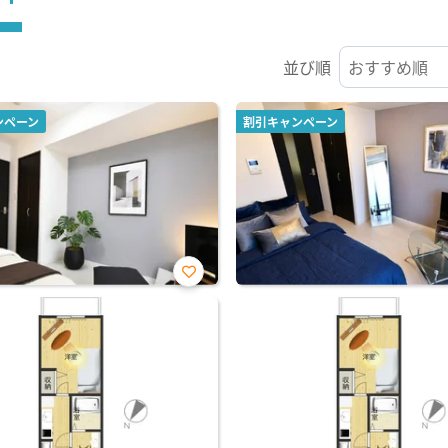
並び順
ンペーン
割引キャンペーン
お気
に入
り登
録