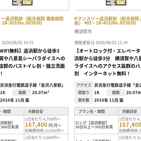
リー追浜駅前（総合病院 湘南病院
Kマンスリー追浜駅前（総合病院 
1K-303(No.893838)
前） 403・1K-403(No.893839)
横須賀市
26/08/02 10:31
情報更新日 2026/08/02 11:14
WIFI無料】追浜駅から徒歩3
【オートロック付・エレベータ
賀や八景島シーパラダイスへの
浜駅から徒歩3分 横須賀や八
抜群のバストイレ別・独立洗面
ラダイスへのアクセス抜群のバ
！
別 インターネット無料！
京浜急行電鉄逗子線「金沢八景駅」
京浜急行電鉄逗子線「金
アクセス
1K
20.07m²
1K
20.07m
面積
間取り
面積
2016年 11月 築
2016年 11月 築
築年数
・期間
月額目安
プラン名・期間
月額目安
1日当たり 4,700円～
1日当たり 4,
追浜駅前】
ロング【追浜駅前】
167,400
167,40
円/月～
360日未満
30日以上～360日未満
初期費用他 22,000円～
初期費用他 2
1日当たり 5,000円～
1日当たり 5,