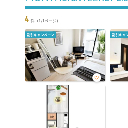
4
件（1/1ページ）
割引キャンペーン
割引キャ
お気
に入
り登
録