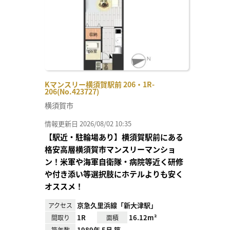
Kマンスリー横須賀駅前 206・1R-
206(No.423727)
横須賀市
情報更新日 2026/08/02 10:35
【駅近・駐輪場あり】横須賀駅前にある
格安高層横須賀市マンスリーマンショ
ン！米軍や海軍自衛隊・病院等近く研修
や付き添い等選択肢にホテルよりも安く
オススメ！
京急久里浜線「新大津駅」
アクセス
1R
16.12m²
間取り
面積
1989年 5月 築
築年数