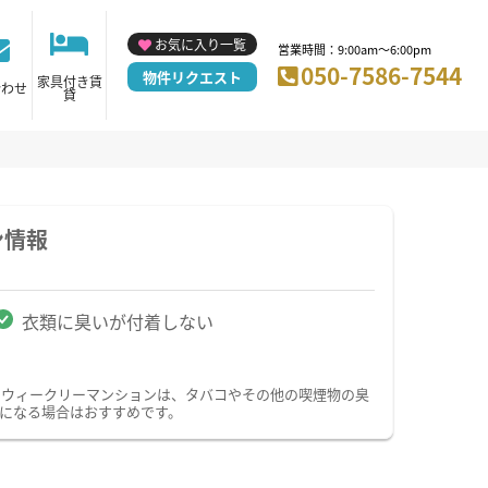
お気に入り一覧
営業時間：9:00am～6:00pm
050-7586-7544
物件リクエスト
家具付き賃
合わせ
貸
ン情報
衣類に臭いが付着しない
・ウィークリーマンションは、タバコやその他の喫煙物の臭
になる場合はおすすめです。