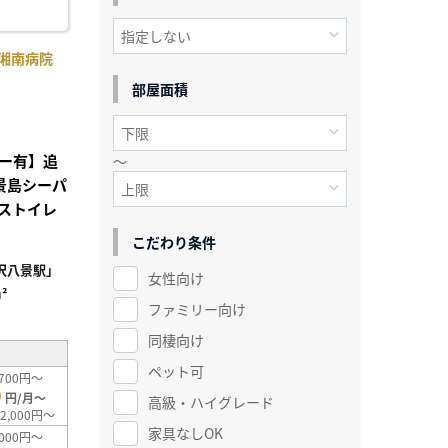
湘南病院
部屋面積
ー有】追
～
景島シーパ
ストイレ
こだわり条件
沢八景駅」
女性向け
²
ファミリー向け
同棲向け
ペット可
700円～
0
円/月～
高級・ハイグレード
2,000円～
家具なしOK
000円～