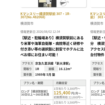
Kマンスリー横須賀駅前 307・1R-
Kマンス
307(No.482068)
前） 303・
横須賀市
横須賀市
情報更新日 2026/08/02 12:34
情報更新日 20
【駅近・駐輪場あり】横須賀駅前にある
【駅近・
り米軍や海軍自衛隊・病院等近く研修や
分 横須
付き添い等の選択肢に割安でホテルに比
アクセス
べお得にお住まい可能！
台付物件
京急久里浜線「新大津駅」
アクセス
アクセス
1R
16.12m²
間取り
面積
間取り
1989年 5月 築
築年数
築年数
プラン名・期間
月額目安
プラン名
1日当たり 3,300円～
ロング【横須賀駅前】
ロング【
125,400
円/月～
30日以上～360日未満
30日以上～
初期費用他 22,000円～
1日当たり 3,500円～