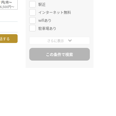
0
円/月～
駅近
6,500円～
インターネット無料
wifiあり
駐車場あり
話する
さらに表示