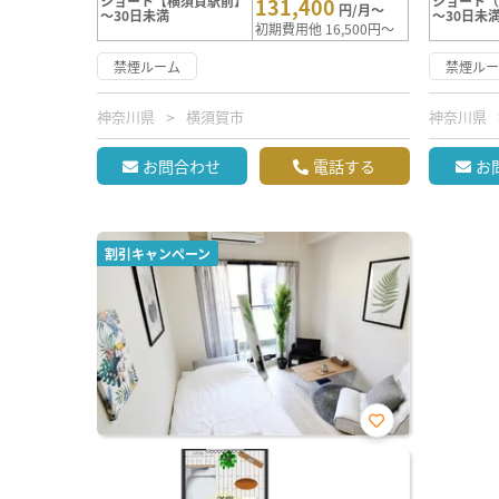
ショート【横須賀駅前】
ショート
131,400
円/月～
～30日未満
～30日未
初期費用他 16,500円～
禁煙ルーム
禁煙ル
神奈川県
横須賀市
神奈川県
お問合わせ
電話する
お
割引キャンペーン
お気
に入
り登
録