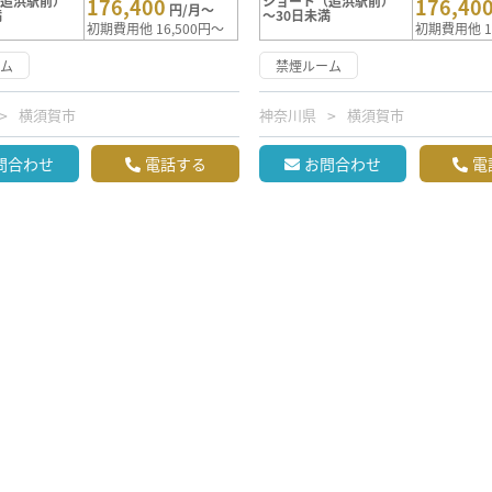
（追浜駅前）
ショート（追浜駅前）
176,400
176,40
円/月～
満
～30日未満
初期費用他 16,500円～
初期費用他 1
ーム
禁煙ルーム
横須賀市
神奈川県
横須賀市
問合わせ
電話する
お問合わせ
電