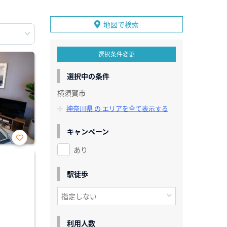
地図で検索
選択条件変更
選択中の条件
横須賀市
神奈川県 の エリアを全て表示する
キャンペーン
あり
お気
に入
り登
録
駅徒歩
利用人数