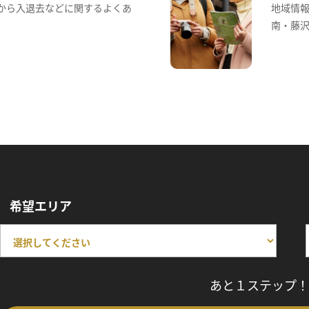
から入退去などに関するよくあ
地域情
南・藤
希望エリア
あと１ステップ！