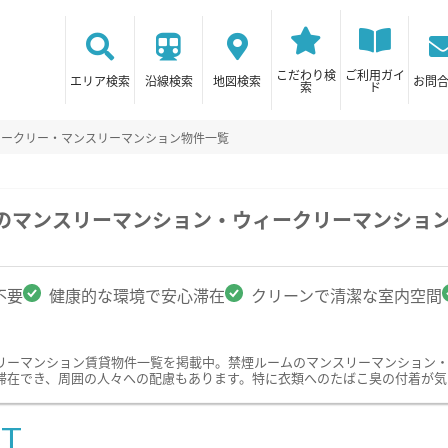
こだわり検
ご利用ガイ
エリア検索
沿線検索
地図検索
お問
索
ド
ィークリー・マンスリーマンション物件一覧
市のマンスリーマンション・ウィークリーマンショ
不要
健康的な環境で安心滞在
クリーンで清潔な室内空間
リーマンション賃貸物件一覧を掲載中。禁煙ルームのマンスリーマンション
滞在でき、周囲の人々への配慮もあります。特に衣類へのたばこ臭の付着が気
ST