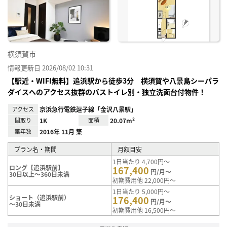
り登
録
横須賀市
情報更新日 2026/08/02 10:31
【駅近・WIFI無料】追浜駅から徒歩3分 横須賀や八景島シーパラ
ダイスへのアクセス抜群のバストイレ別・独立洗面台付物件！
アクセス
京浜急行電鉄逗子線「金沢八景駅」
間取り
1K
面積
20.07m²
築年数
2016年 11月 築
プラン名・期間
月額目安
1日当たり 4,700円～
ロング【追浜駅前】
167,400
円/月～
30日以上～360日未満
初期費用他 22,000円～
1日当たり 5,000円～
ショート（追浜駅前）
176,400
円/月～
～30日未満
初期費用他 16,500円～