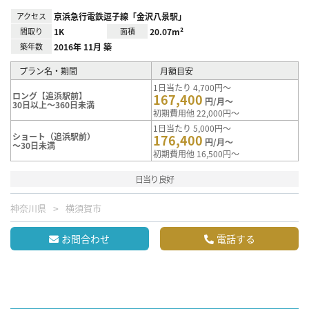
アクセス
京浜急行電鉄逗子線「金沢八景駅」
間取り
1K
面積
20.07m²
築年数
2016年 11月 築
プラン名・期間
月額目安
1日当たり 4,700円～
ロング【追浜駅前】
167,400
円/月～
30日以上～360日未満
初期費用他 22,000円～
1日当たり 5,000円～
ショート（追浜駅前）
176,400
円/月～
～30日未満
初期費用他 16,500円～
日当り良好
神奈川県
横須賀市
お問合わせ
電話する