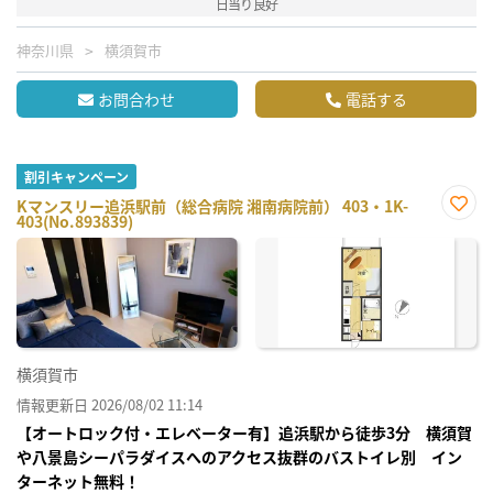
日当り良好
神奈川県
横須賀市
お問合わせ
電話する
割引キャンペーン
Kマンスリー追浜駅前（総合病院 湘南病院前） 403・1K-
403(No.893839)
お気
に入
り登
録
横須賀市
情報更新日 2026/08/02 11:14
【オートロック付・エレベーター有】追浜駅から徒歩3分 横須賀
や八景島シーパラダイスへのアクセス抜群のバストイレ別 イン
ターネット無料！