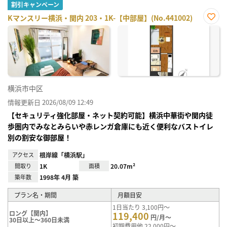
割引キャンペーン
Kマンスリー横浜・関内 203・1K-【中部屋】(No.441002)
お気
に入
り登
録
横浜市中区
情報更新日 2026/08/09 12:49
【セキュリティ強化部屋・ネット契約可能】横浜中華街や関内徒
歩圏内でみなとみらいや赤レンガ倉庫にも近く便利なバストイレ
別の割安な御部屋！
アクセス
根岸線「横浜駅」
間取り
1K
面積
20.07m²
築年数
1998年 4月 築
プラン名・期間
月額目安
1日当たり 3,100円～
ロング【関内】
119,400
円/月～
30日以上～360日未満
初期費用他 22,000円～