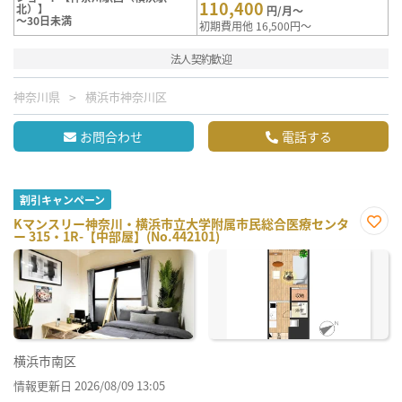
110,400
北）】
円/月～
～30日未満
初期費用他 16,500円～
法人契約歓迎
神奈川県
横浜市神奈川区
お問合わせ
電話する
割引キャンペーン
Kマンスリー神奈川・横浜市立大学附属市民総合医療センタ
ー 315・1R-【中部屋】(No.442101)
お気
に入
り登
録
横浜市南区
情報更新日 2026/08/09 13:05