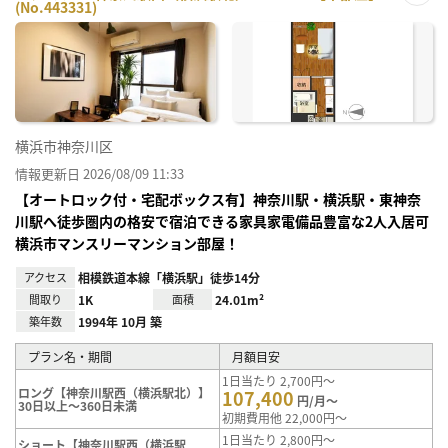
(No.443331)
お気
に入
り登
録
横浜市神奈川区
情報更新日 2026/08/09 11:33
【オートロック付・宅配ボックス有】神奈川駅・横浜駅・東神奈
川駅へ徒歩圏内の格安で宿泊できる家具家電備品豊富な2人入居可
横浜市マンスリーマンション部屋！
アクセス
相模鉄道本線「横浜駅」徒歩14分
間取り
1K
面積
24.01m²
築年数
1994年 10月 築
プラン名・期間
月額目安
1日当たり 2,700円～
ロング【神奈川駅西（横浜駅北）】
107,400
円/月～
30日以上～360日未満
初期費用他 22,000円～
1日当たり 2,800円～
ショート【神奈川駅西（横浜駅