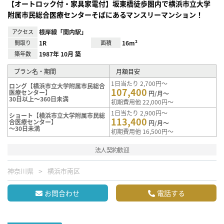
【オートロック付・家具家電付】坂東橋徒歩圏内で横浜市立大学
附属市民総合医療センターそばにあるマンスリーマンション！
アクセス
根岸線「関内駅」
間取り
1R
面積
16m²
築年数
1987年 10月 築
プラン名・期間
月額目安
1日当たり 2,700円～
ロング【横浜市立大学附属市民総合
107,400
医療センター】
円/月～
30日以上～360日未満
初期費用他 22,000円～
1日当たり 2,900円～
ショート【横浜市立大学附属市民総
113,400
合医療センター】
円/月～
～30日未満
初期費用他 16,500円～
法人契約歓迎
神奈川県
横浜市南区
お問合わせ
電話する