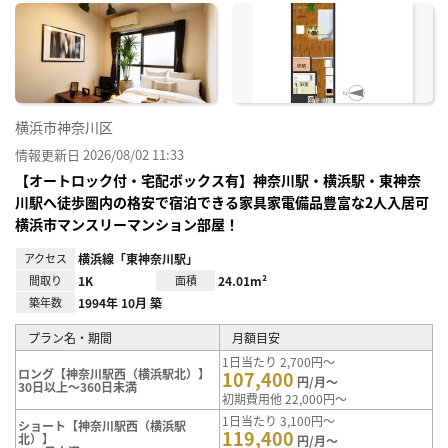
に入
り登
録
横浜市神奈川区
情報更新日 2026/08/02 11:33
【オートロック付・宅配ボックス有】神奈川駅・横浜駅・東神奈
川駅へ徒歩圏内の格安で宿泊できる家具家電備品豊富な2人入居可
横浜市マンスリーマンション部屋！
アクセス
横浜線「東神奈川駅」
間取り
1K
面積
24.01m²
築年数
1994年 10月 築
プラン名・期間
月額目安
1日当たり 2,700円～
ロング【神奈川駅西（横浜駅北）】
107,400
円/月～
30日以上～360日未満
初期費用他 22,000円～
1日当たり 3,100円～
ショート【神奈川駅西（横浜駅
119,400
北）】
円/月～