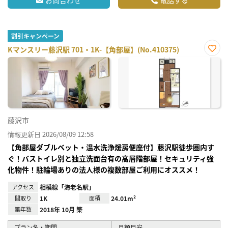
割引キャンペーン
Kマンスリー藤沢駅 701・1K-【角部屋】(No.410375)
お気
に入
り登
録
藤沢市
情報更新日 2026/08/09 12:58
【角部屋ダブルベット・温水洗浄煖房便座付】藤沢駅徒歩圏内す
ぐ！バストイレ別と独立洗面台有の高層階部屋！セキュリティ強
化物件！駐輪場ありの法人様の複数部屋ご利用にオススメ！
アクセス
相模線「海老名駅」
間取り
1K
面積
24.01m²
築年数
2018年 10月 築
プラン名・期間
月額目安