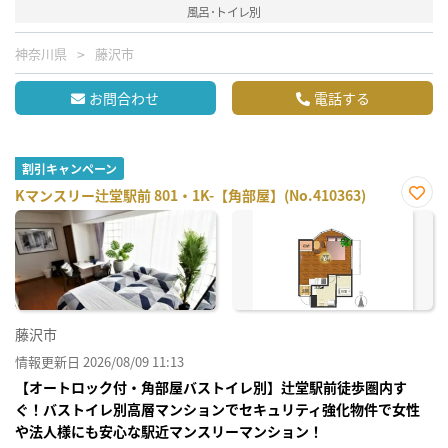
風呂･トイレ別
神奈川県
藤沢市
お問合わせ
電話する
割引キャンペーン
Kマンスリー辻堂駅前 801・1K-【角部屋】(No.410363)
お気
に入
り登
録
藤沢市
情報更新日 2026/08/09 11:13
【オートロック付・角部屋バストイレ別】辻堂駅前徒歩圏内す
ぐ！バストイレ別高層マンションでセキュリティ強化物件で女性
や法人様にも安心な駅近マンスリーマンション！