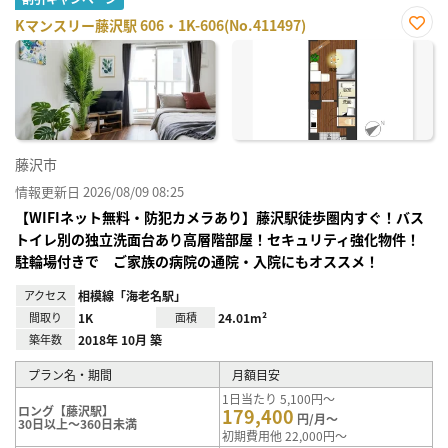
Kマンスリー藤沢駅 606・1K-606(No.411497)
お気
に入
り登
録
藤沢市
情報更新日 2026/08/09 08:25
【WIFIネット無料・防犯カメラあり】藤沢駅徒歩圏内すぐ！バス
トイレ別の独立洗面台あり高層階部屋！セキュリティ強化物件！
駐輪場付きで ご家族の病院の通院・入院にもオススメ！
アクセス
相模線「海老名駅」
間取り
1K
面積
24.01m²
築年数
2018年 10月 築
プラン名・期間
月額目安
1日当たり 5,100円～
ロング【藤沢駅】
179,400
円/月～
30日以上～360日未満
初期費用他 22,000円～