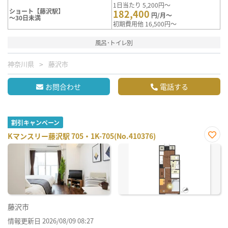
1日当たり 5,200円～
ショート【藤沢駅】
182,400
円/月～
～30日未満
初期費用他 16,500円～
風呂･トイレ別
神奈川県
藤沢市
お問合わせ
電話する
割引キャンペーン
Kマンスリー藤沢駅 705・1K-705(No.410376)
お気
に入
り登
録
藤沢市
情報更新日 2026/08/09 08:27