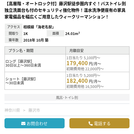
【高層階・オートロック付】藤沢駅徒歩圏内すぐ！バストイレ別
独立洗面台も付のセキュリティ強化物件！温水洗浄便座有の家具
家電備品を幅広くご用意したウィークリーマンション！
アクセス
相模線「海老名駅」
間取り
1K
面積
24.01m²
築年数
2018年 10月 築
プラン名・期間
月額目安
1日当たり 5,100円～
ロング【藤沢駅】
179,400
円/月～
30日以上～360日未満
初期費用他 22,000円～
1日当たり 5,200円～
ショート【藤沢駅】
182,400
円/月～
～30日未満
初期費用他 16,500円～
風呂･トイレ別
神奈川県
藤沢市
お問合わせ
電話する