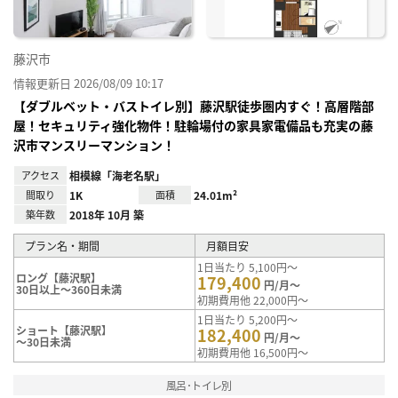
藤沢市
情報更新日 2026/08/09 10:17
【ダブルベット・バストイレ別】藤沢駅徒歩圏内すぐ！高層階部
屋！セキュリティ強化物件！駐輪場付の家具家電備品も充実の藤
沢市マンスリーマンション！
アクセス
相模線「海老名駅」
間取り
1K
面積
24.01m²
築年数
2018年 10月 築
プラン名・期間
月額目安
1日当たり 5,100円～
ロング【藤沢駅】
179,400
円/月～
30日以上～360日未満
初期費用他 22,000円～
1日当たり 5,200円～
ショート【藤沢駅】
182,400
円/月～
～30日未満
初期費用他 16,500円～
風呂･トイレ別