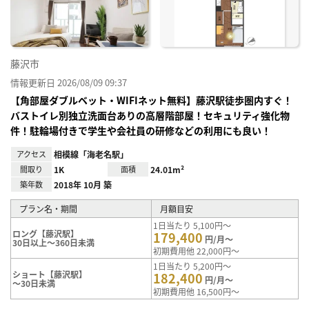
り登
録
藤沢市
情報更新日 2026/08/09 09:37
【角部屋ダブルベット・WIFIネット無料】藤沢駅徒歩圏内すぐ！
バストイレ別独立洗面台ありの高層階部屋！セキュリティ強化物
件！駐輪場付きで学生や会社員の研修などの利用にも良い！
アクセス
相模線「海老名駅」
間取り
1K
面積
24.01m²
築年数
2018年 10月 築
プラン名・期間
月額目安
1日当たり 5,100円～
ロング【藤沢駅】
179,400
円/月～
30日以上～360日未満
初期費用他 22,000円～
1日当たり 5,200円～
ショート【藤沢駅】
182,400
円/月～
～30日未満
初期費用他 16,500円～