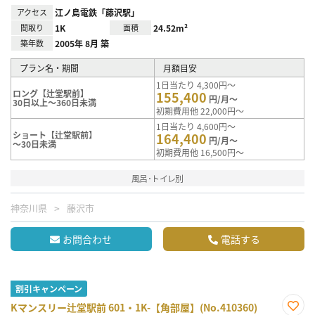
アクセス
江ノ島電鉄「藤沢駅」
間取り
1K
面積
24.52m²
築年数
2005年 8月 築
プラン名・期間
月額目安
1日当たり 4,300円～
ロング【辻堂駅前】
155,400
円/月～
30日以上～360日未満
初期費用他 22,000円～
1日当たり 4,600円～
ショート【辻堂駅前】
164,400
円/月～
～30日未満
初期費用他 16,500円～
風呂･トイレ別
神奈川県
藤沢市
お問合わせ
電話する
割引キャンペーン
Kマンスリー辻堂駅前 601・1K-【角部屋】(No.410360)