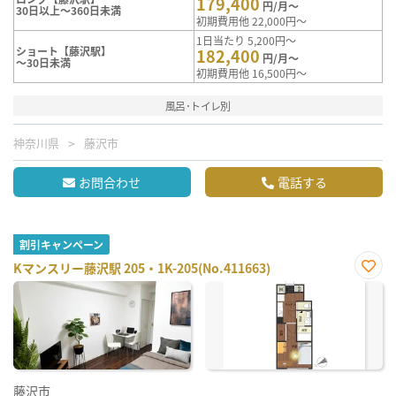
179,400
円/月～
30日以上～360日未満
初期費用他 22,000円～
1日当たり 5,200円～
ショート【藤沢駅】
182,400
円/月～
～30日未満
初期費用他 16,500円～
風呂･トイレ別
神奈川県
藤沢市
お問合わせ
電話する
割引キャンペーン
Kマンスリー藤沢駅 205・1K-205(No.411663)
お気
に入
り登
録
藤沢市