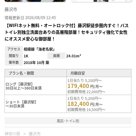
藤沢市
情報更新日 2026/08/09 12:45
【WIFIネット無料・オートロック付】藤沢駅徒歩圏内すぐ！バス
トイレ別独立洗面台ありの高層階部屋！セキュリティ強化で女性
にオススメ安心な御部屋！
アクセス
相模線「海老名駅」
間取り
1K
面積
24.01m²
築年数
2018年 10月 築
プラン名・期間
月額目安
1日当たり 5,100円～
ロング【藤沢駅】
179,400
円/月～
30日以上～360日未満
初期費用他 22,000円～
1日当たり 5,200円～
ショート【藤沢駅】
182,400
円/月～
～30日未満
初期費用他 16,500円～
風呂･トイレ別
神奈川県
藤沢市