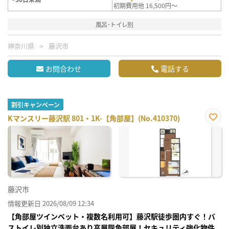
初期費用他 16,500円～
風呂･トイレ別
神奈川県
藤沢市
お問合わせ
電話する
割引キャンペーン
Kマンスリー藤沢駅 801・1K-【角部屋】(No.410370)
お気
に入
り登
録
藤沢市
情報更新日 2026/08/09 12:34
【角部屋ツインベット・複数名利用可】藤沢駅徒歩圏内すぐ！バ
ストイレ別独立洗面台あり高層階角部屋！セキュリティ強化物件