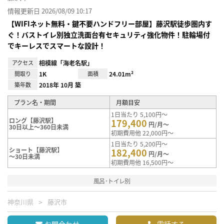
情報更新日 2026/08/09 10:17
【WIFIネット無料・鍵不要ハンドフリー部屋】藤沢駅徒歩圏内す
ぐ！バストイレ別独立洗面台有セキュリティ強化物件！駐輪場付
でキーレスでスマートな設計！
アクセス
相模線「海老名駅」
間取り
1K
面積
24.01m²
築年数
2018年 10月 築
プラン名・期間
月額目安
1日当たり 5,100円～
ロング【藤沢駅】
179,400
円/月～
30日以上～360日未満
初期費用他 22,000円～
1日当たり 5,200円～
ショート【藤沢駅】
182,400
円/月～
～30日未満
初期費用他 16,500円～
風呂･トイレ別
神奈川県
藤沢市
お問合わせ
電話する