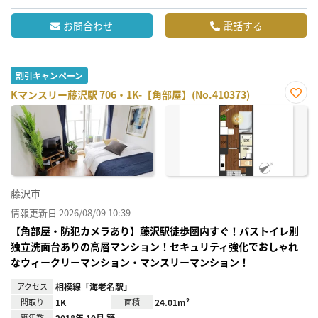
お問合わせ
電話する
割引キャンペーン
Kマンスリー藤沢駅 706・1K-【角部屋】(No.410373)
お気
に入
り登
録
藤沢市
情報更新日 2026/08/09 10:39
【角部屋・防犯カメラあり】藤沢駅徒歩圏内すぐ！バストイレ別
独立洗面台ありの高層マンション！セキュリティ強化でおしゃれ
なウィークリーマンション・マンスリーマンション！
アクセス
相模線「海老名駅」
間取り
1K
面積
24.01m²
築年数
2018年 10月 築