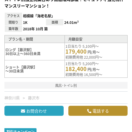
マンスリーマンション！
アクセス
相模線「海老名駅」
間取り
1K
面積
24.01m²
築年数
2018年 10月 築
プラン名・期間
月額目安
1日当たり 5,100円～
ロング【藤沢駅】
179,400
円/月～
30日以上～360日未満
初期費用他 22,000円～
1日当たり 5,200円～
ショート【藤沢駅】
182,400
円/月～
～30日未満
初期費用他 16,500円～
風呂･トイレ別
神奈川県
藤沢市
お問合わせ
電話する
割引キャンペーン