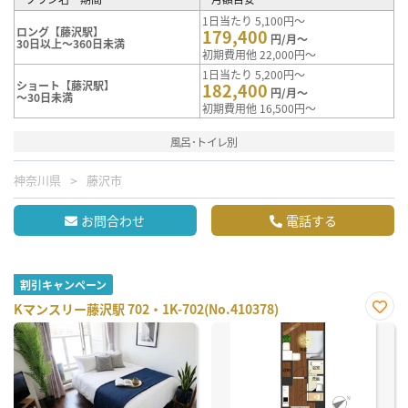
1日当たり 5,100円～
ロング【藤沢駅】
179,400
円/月～
30日以上～360日未満
初期費用他 22,000円～
1日当たり 5,200円～
ショート【藤沢駅】
182,400
円/月～
～30日未満
初期費用他 16,500円～
風呂･トイレ別
神奈川県
藤沢市
お問合わせ
電話する
割引キャンペーン
Kマンスリー藤沢駅 702・1K-702(No.410378)
お気
に入
り登
録