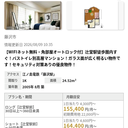
お気
に入
り登
録
藤沢市
情報更新日 2026/08/09 10:35
【WIFIネット無料・角部屋オートロック付】辻堂駅徒歩圏内す
ぐ！バストイレ別高層マンション！ガラス面が広く明るい物件で
す！セキュリティ対策ありの優良物件！
アクセス
江ノ島電鉄「藤沢駅」
間取り
1K
面積
24.52m²
築年数
2005年 8月 築
プラン名・期間
月額目安
1日当たり 4,300円～
ロング【辻堂駅前】
155,400
円/月～
30日以上～360日未満
初期費用他 22,000円～
1日当たり 4,600円～
ショート【辻堂駅前】
164,400
円/月～
～30日未満