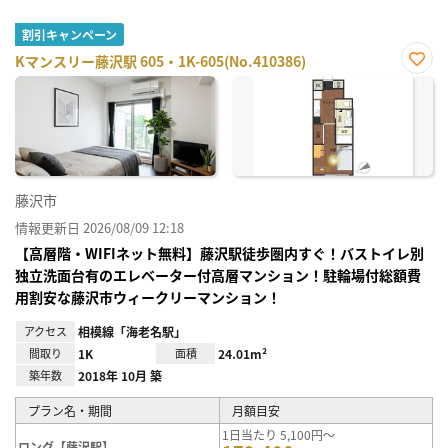
割引キャンペーン
Kマンスリー藤沢駅 605・1K-605(No.410386)
お気
に入
り登
録
藤沢市
情報更新日 2026/08/09 12:18
【高層階・WIFIネット無料】藤沢駅徒歩圏内すぐ！バストイレ別
独立洗面台有のエレベーター付高層マンション！駐輪場付総額費
用割安な藤沢市ウィークリーマンション！
アクセス
相模線「海老名駅」
間取り
1K
面積
24.01m²
築年数
2018年 10月 築
プラン名・期間
月額目安
1日当たり 5,100円～
ロング【藤沢駅】