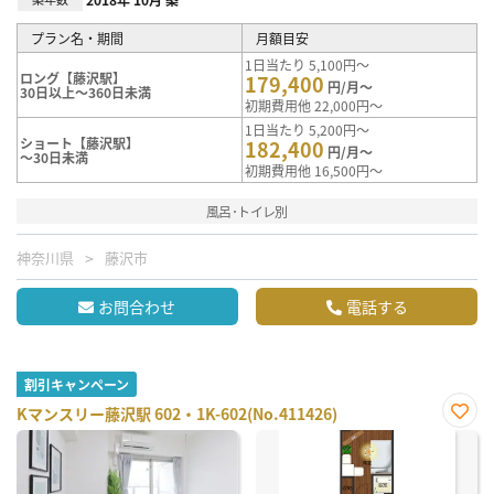
プラン名・期間
月額目安
1日当たり 5,100円～
ロング【藤沢駅】
179,400
円/月～
30日以上～360日未満
初期費用他 22,000円～
1日当たり 5,200円～
ショート【藤沢駅】
182,400
円/月～
～30日未満
初期費用他 16,500円～
風呂･トイレ別
神奈川県
藤沢市
お問合わせ
電話する
割引キャンペーン
Kマンスリー藤沢駅 602・1K-602(No.411426)
お気
に入
り登
録