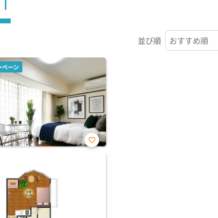
ST
並び順
ンペーン
お気
に入
り登
録