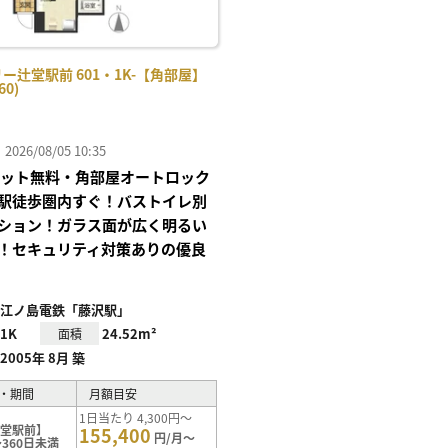
ー辻堂駅前 601・1K-【角部屋】
60)
26/08/05 10:35
Iネット無料・角部屋オートロック
駅徒歩圏内すぐ！バストイレ別
ション！ガラス面が広く明るい
！セキュリティ対策ありの優良
江ノ島電鉄「藤沢駅」
1K
24.52m²
面積
2005年 8月 築
・期間
月額目安
1日当たり 4,300円～
辻堂駅前】
155,400
円/月～
360日未満