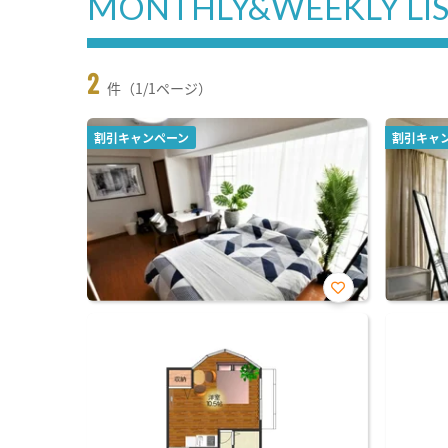
MONTHLY&WEEKLY LI
2
件（1/1ページ）
割引キャンペーン
割引キャ
お気
に入
り登
録