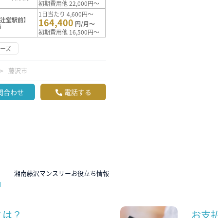
初期費用他 22,000円～
1日当たり 4,600円～
【辻堂駅前】
164,400
円/月～
満
初期費用他 16,500円～
ーズ
藤沢市
問合わせ
電話する
N
湘南藤沢マンスリーお役立ち情報
とは？
お支