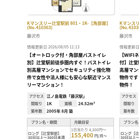
Kマンスリー辻堂駅前 801・1K-【角部屋】
Kマンスリ
(No.410363)
(No.4103
藤沢市
藤沢市
情報更新日 2026/08/05 11:13
情報更新日 20
【オートロック付・角部屋バストイレ
【WIF
別】辻堂駅前徒歩圏内すぐ！バストイレ
付】辻堂
別高層マンションでセキュリティ強化物
高層マン
件で女性や法人様にも安心な駅近マンス
物件です
リーマンション！
物件！
江ノ島電鉄「藤沢駅」
アクセス
アクセス
1K
24.52m²
間取り
面積
間取り
2005年 8月 築
築年数
築年数
プラン名・期間
月額目安
プラン名
1日当たり 4,300円～
ロング【辻堂駅前】
ロング【
155,400
円/月～
30日以上～360日未満
30日以上～