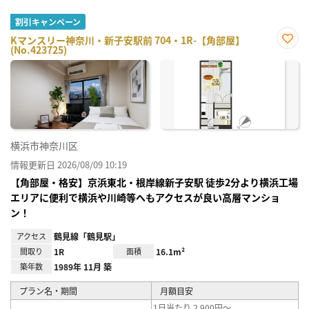
割引キャンペーン
Kマンスリー神奈川・新子安駅前 704・1R-【角部屋】
(No.423725)
お気
に入
り登
録
横浜市神奈川区
情報更新日 2026/08/09 10:19
【角部屋・格安】京浜東北・根岸線新子安駅 徒歩2分より横浜工場
エリアに便利で横浜や川崎等へもアクセスが良い高層マンショ
ン！
アクセス
鶴見線「鶴見駅」
間取り
1R
面積
16.1m²
築年数
1989年 11月 築
プラン名・期間
月額目安
1日当たり 2,900円～