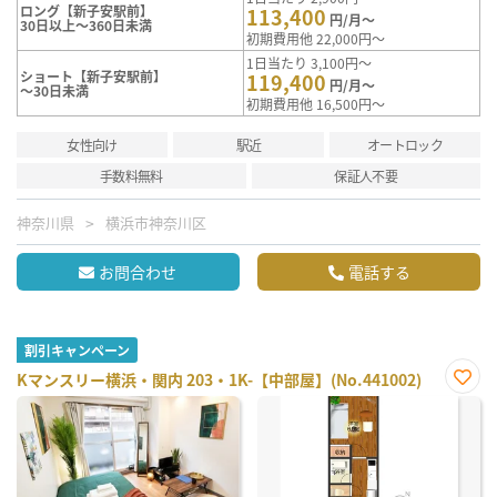
ロング【新子安駅前】
113,400
円/月～
30日以上～360日未満
初期費用他 22,000円～
1日当たり 3,100円～
ショート【新子安駅前】
119,400
円/月～
～30日未満
初期費用他 16,500円～
女性向け
駅近
オートロック
手数料無料
保証人不要
神奈川県
横浜市神奈川区
お問合わせ
電話する
割引キャンペーン
Kマンスリー横浜・関内 203・1K-【中部屋】(No.441002)
お気
に入
り登
録