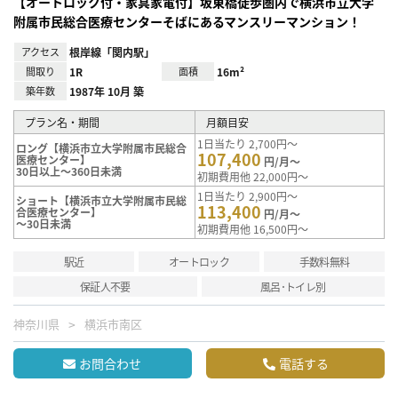
【オートロック付・家具家電付】坂東橋徒歩圏内で横浜市立大学
附属市民総合医療センターそばにあるマンスリーマンション！
アクセス
根岸線「関内駅」
間取り
1R
面積
16m²
築年数
1987年 10月 築
プラン名・期間
月額目安
1日当たり 2,700円～
ロング【横浜市立大学附属市民総合
107,400
医療センター】
円/月～
30日以上～360日未満
初期費用他 22,000円～
1日当たり 2,900円～
ショート【横浜市立大学附属市民総
113,400
合医療センター】
円/月～
～30日未満
初期費用他 16,500円～
駅近
オートロック
手数料無料
保証人不要
風呂･トイレ別
神奈川県
横浜市南区
お問合わせ
電話する