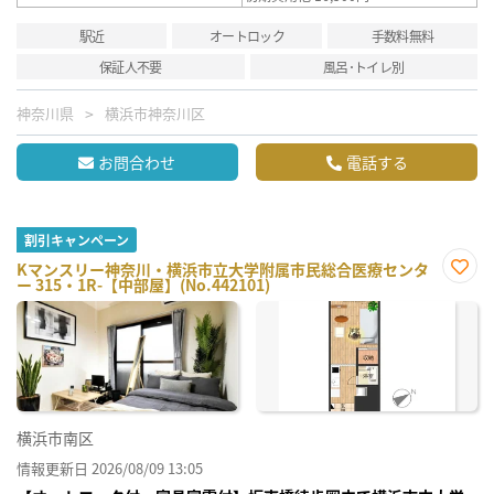
駅近
オートロック
手数料無料
保証人不要
風呂･トイレ別
神奈川県
横浜市神奈川区
お問合わせ
電話する
割引キャンペーン
Kマンスリー神奈川・横浜市立大学附属市民総合医療センタ
ー 315・1R-【中部屋】(No.442101)
お気
に入
り登
録
横浜市南区
情報更新日 2026/08/09 13:05