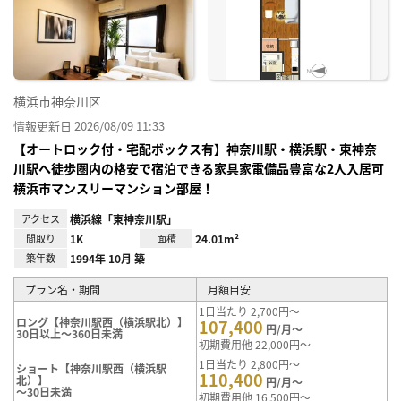
り登
録
横浜市神奈川区
情報更新日 2026/08/09 11:33
【オートロック付・宅配ボックス有】神奈川駅・横浜駅・東神奈
川駅へ徒歩圏内の格安で宿泊できる家具家電備品豊富な2人入居可
横浜市マンスリーマンション部屋！
アクセス
横浜線「東神奈川駅」
間取り
1K
面積
24.01m²
築年数
1994年 10月 築
プラン名・期間
月額目安
1日当たり 2,700円～
ロング【神奈川駅西（横浜駅北）】
107,400
円/月～
30日以上～360日未満
初期費用他 22,000円～
1日当たり 2,800円～
ショート【神奈川駅西（横浜駅
110,400
北）】
円/月～
～30日未満
初期費用他 16,500円～