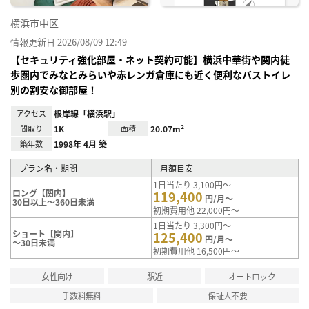
横浜市中区
情報更新日 2026/08/09 12:49
【セキュリティ強化部屋・ネット契約可能】横浜中華街や関内徒
歩圏内でみなとみらいや赤レンガ倉庫にも近く便利なバストイレ
別の割安な御部屋！
アクセス
根岸線「横浜駅」
間取り
1K
面積
20.07m²
築年数
1998年 4月 築
プラン名・期間
月額目安
1日当たり 3,100円～
ロング【関内】
119,400
円/月～
30日以上～360日未満
初期費用他 22,000円～
1日当たり 3,300円～
ショート【関内】
125,400
円/月～
～30日未満
初期費用他 16,500円～
女性向け
駅近
オートロック
手数料無料
保証人不要