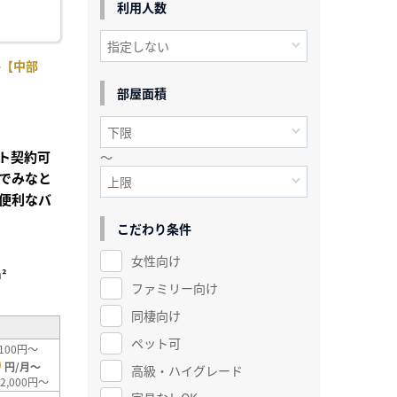
利用人数
-【中部
部屋面積
ト契約可
～
でみなと
便利なバ
こだわり条件
女性向け
²
ファミリー向け
同棲向け
ペット可
100円～
0
円/月～
高級・ハイグレード
2,000円～