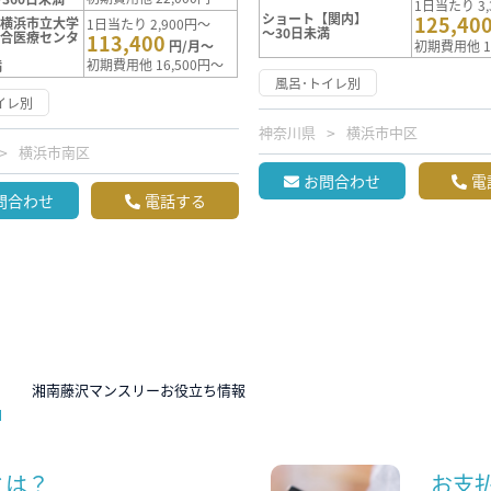
1日当たり 3,
ショート【関内】
125,40
【横浜市立大学
1日当たり 2,900円～
～30日未満
総合医療センタ
113,400
円/月～
初期費用他 1
初期費用他 16,500円～
満
風呂･トイレ別
イレ別
神奈川県
横浜市中区
横浜市南区
お問合わせ
電
問合わせ
電話する
N
湘南藤沢マンスリーお役立ち情報
とは？
お支