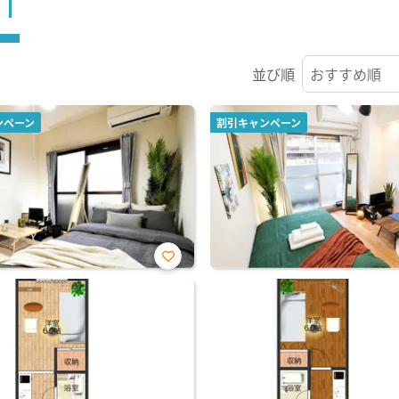
ST
並び順
ンペーン
割引キャンペーン
お気
に入
り登
録