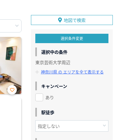
地図で検索
選択条件変更
選択中の条件
東京芸術大学周辺
神奈川県 の エリアを全て表示する
キャンペーン
あり
お気
に入
り登
録
駅徒歩