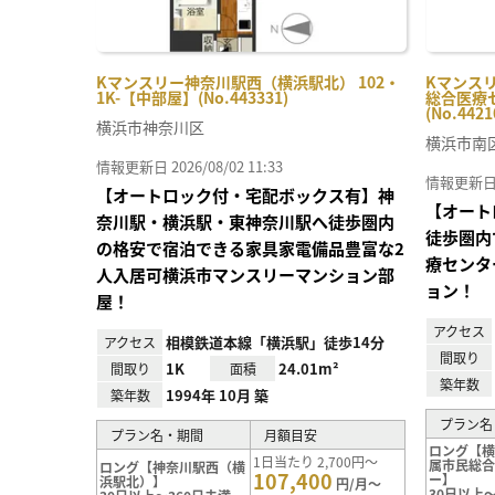
Kマンスリー神奈川駅西（横浜駅北） 102・
Kマンス
1K-【中部屋】(No.443331)
総合医療セ
(No.4421
横浜市神奈川区
横浜市南
情報更新日 2026/08/02 11:33
情報更新日 20
【オートロック付・宅配ボックス有】神
【オート
奈川駅・横浜駅・東神奈川駅へ徒歩圏内
徒歩圏内
の格安で宿泊できる家具家電備品豊富な2
療センタ
人入居可横浜市マンスリーマンション部
ョン！
屋！
アクセス
相模鉄道本線「横浜駅」徒歩14分
アクセス
間取り
1K
24.01m²
間取り
面積
築年数
1994年 10月 築
築年数
プラン名
プラン名・期間
月額目安
ロング【
1日当たり 2,700円～
属市民総
ロング【神奈川駅西（横
107,400
ー】
浜駅北）】
円/月～
30日以上～