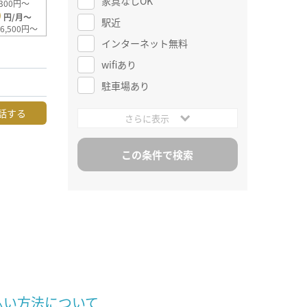
家具なしOK
300円～
0
円/月～
駅近
6,500円～
インターネット無料
wifiあり
駐車場あり
話する
さらに表示
払い方法について