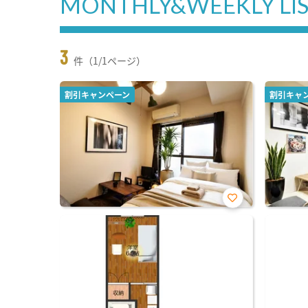
MONTHLY&WEEKLY LI
3
件（1/1ページ）
割引キャンペーン
割引キャ
お気
に入
り登
録