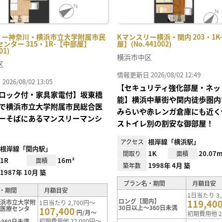
リー神奈川・横浜市立大学附属市民
Kマンスリー横浜・関内 203・1K
ンター 315・1R-【中部屋】
屋】(No.441002)
01)
横浜市中区
区
情報更新日 2026/08/02 12:49
26/08/02 13:05
【セキュリティ強化部屋・ネッ
ロック付・家具家電付】坂東橋
能】横浜中華街や関内徒歩圏内
で横浜市立大学附属市民総合医
みらいや赤レンガ倉庫にも近く
ーそばにあるマンスリーマンシ
ストイレ別の割安な御部屋！
根岸線「横浜駅」
アクセス
根岸線「関内駅」
1K
20.07m
間取り
面積
1R
16m²
面積
1998年 4月 築
築年数
1987年 10月 築
プラン名・期間
月額目安
・期間
月額目安
1日当たり 3,
ロング【関内】
119,40
横浜市立大学附
1日当たり 2,700円～
30日以上～360日未満
合医療センタ
107,400
円/月～
初期費用他 2
初期費用他 22,000円～
360日未満