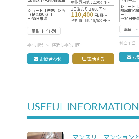
30日以上～360日未満
初期費用他 22,000円～
ショート
1日当たり 2,800円～
ショート【神奈川駅西
附属市民
110,400
（横浜駅北）】
ー】
円/月～
～30日未満
～30日未
初期費用他 16,500円～
風呂･ト
風呂･トイレ別
神奈川県
神奈川県
横浜市神奈川区
お
お問合わせ
電話する
USEFUL INFORMATIO
マンスリーマンション