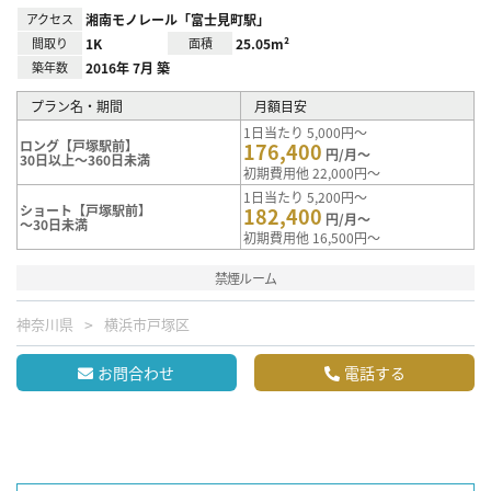
アクセス
湘南モノレール「富士見町駅」
間取り
1K
面積
25.05m²
築年数
2016年 7月 築
プラン名・期間
月額目安
1日当たり 5,000円～
ロング【戸塚駅前】
176,400
円/月～
30日以上～360日未満
初期費用他 22,000円～
1日当たり 5,200円～
ショート【戸塚駅前】
182,400
円/月～
～30日未満
初期費用他 16,500円～
禁煙ルーム
神奈川県
横浜市戸塚区
お問合わせ
電話する