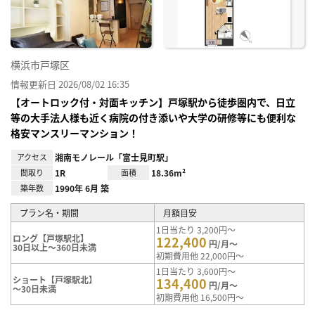
り登
録
横浜市戸塚区
情報更新日 2026/08/02 16:35
【オートロック付・対面キッチン】戸塚駅から徒歩圏内で、日立
等の大手法人様も近く病院の付き添いや大学の研修等にも便利な
格安マンスリーマンション！
アクセス
湘南モノレール「富士見町駅」
間取り
1R
面積
18.36m²
築年数
1990年 6月 築
プラン名・期間
月額目安
1日当たり 3,200円～
ロング【戸塚駅北】
122,400
円/月～
30日以上～360日未満
初期費用他 22,000円～
1日当たり 3,600円～
ショート【戸塚駅北】
134,400
円/月～
～30日未満
初期費用他 16,500円～