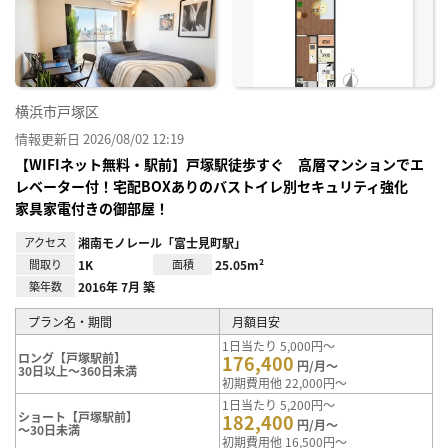
に入
り登
録
横浜市戸塚区
情報更新日 2026/08/02 12:19
【WIFIネット無料・駅前】戸塚駅徒歩すぐ 高層マンションでエ
レベーター付！宅配BOXありのバストイレ別セキュリティ強化
家具家電付きの御部屋！
アクセス
湘南モノレール「富士見町駅」
間取り
1K
面積
25.05m²
築年数
2016年 7月 築
プラン名・期間
月額目安
1日当たり 5,000円～
ロング【戸塚駅前】
176,400
円/月～
30日以上～360日未満
初期費用他 22,000円～
1日当たり 5,200円～
ショート【戸塚駅前】
182,400
円/月～
～30日未満
初期費用他 16,500円～