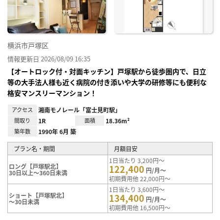
り登
録
横浜市戸塚区
情報更新日 2026/08/09 16:35
【オートロック付・対面キッチン】戸塚駅から徒歩圏内で、日立
等の大手法人様も近く病院の付き添いや大学の研修等にも便利な
格安マンスリーマンション！
アクセス
湘南モノレール「富士見町駅」
間取り
1R
面積
18.36m²
築年数
1990年 6月 築
プラン名・期間
月額目安
1日当たり 3,200円～
ロング【戸塚駅北】
122,400
円/月～
30日以上～360日未満
初期費用他 22,000円～
1日当たり 3,600円～
ショート【戸塚駅北】
134,400
円/月～
～30日未満
初期費用他 16,500円～