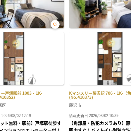
お気
に入
り登
録
ー戸塚駅前 1003・1K-
Kマンスリー藤沢駅 706・1K-【
410352)
(No.410373)
塚区
藤沢市
26/08/02 12:19
情報更新日 2026/08/02 10:39
Iネット無料・駅前】戸塚駅徒歩す
【角部屋・防犯カメラあり】藤
マンションでエレベーター付！
圏内すぐ！バストイレ別独立洗