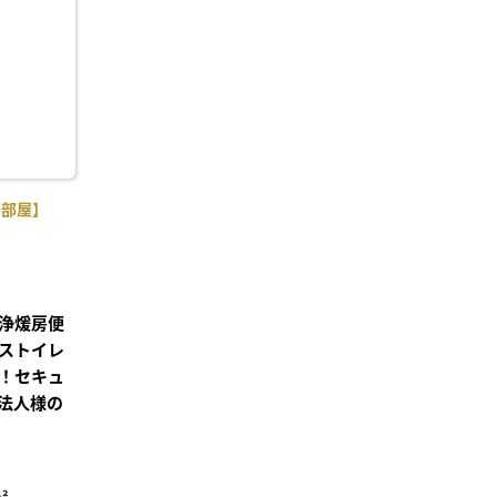
り登
録
角部屋】
浄煖房便
ストイレ
！セキュ
法人様の
²