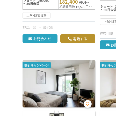
ショート【藤沢駅】
182,400
円/月～
～30日未満
ショート
初期費用他 16,500円～
～30日未
上階･眺望抜群
上階･眺
神奈川県
藤沢市
神奈川県
お問合わせ
電話する
お
割引キャンペーン
割引キャ
お気
に入