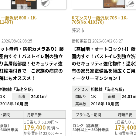
ー藤沢駅 606・1K-
Kマンスリー藤沢駅 705・1K-
11497)
705(No.410376)
藤沢市
26/08/02 08:25
情報更新日 2026/08/02 08:27
Iネット無料・防犯カメラあり】藤
【高層階・オートロック付】藤
圏内すぐ！バストイレ別の独立
圏内すぐ！バストイレ別独立洗
り高層階部屋！セキュリティ強
のセキュリティ強化物件！温水
駐輪場付きで ご家族の病院の
有の家具家電備品を幅広くご用
院にもオススメ！
ィークリーマンション！
相模線「海老名駅」
相模線「海老名駅」
アクセス
1K
24.01m²
1K
24.01m
面積
間取り
面積
2018年 10月 築
2018年 10月 築
築年数
・期間
月額目安
プラン名・期間
月額目安
1日当たり 5,100円～
1日当たり 5,
藤沢駅】
ロング【藤沢駅】
179,400
179,40
円/月～
360日未満
30日以上～360日未満
初期費用他 22,000円～
初期費用他 2