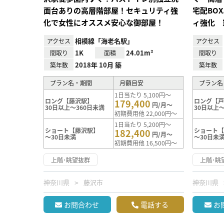
面台ありの高層階部屋！セキュリティ強
宅配BO
化で女性にオススメ安心な御部屋！
ィ強化 
相模線「海老名駅」
アクセス
アクセス
1K
24.01m²
間取り
面積
間取り
2018年 10月 築
築年数
築年数
プラン名・期間
月額目安
プラン名
1日当たり 5,100円～
ロング【藤沢駅】
ロング【
179,400
円/月～
30日以上～360日未満
30日以上～
初期費用他 22,000円～
1日当たり 5,200円～
ショート【藤沢駅】
ショート
182,400
円/月～
～30日未満
～30日未
初期費用他 16,500円～
上階･眺望抜群
上階･眺
神奈川県
藤沢市
神奈川県
お問合わせ
電話する
お