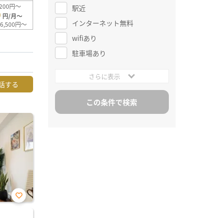
200円～
駅近
0
円/月～
インターネット無料
6,500円～
wifiあり
駐車場あり
さらに表示
話する
お気
に入