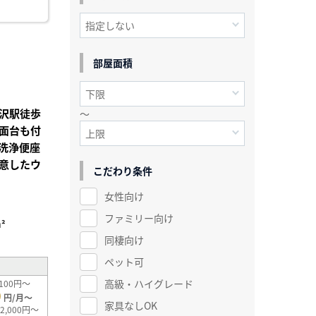
部屋面積
沢駅徒歩
～
面台も付
洗浄便座
意したウ
こだわり条件
女性向け
ファミリー向け
²
同棲向け
ペット可
高級・ハイグレード
100円～
0
円/月～
家具なしOK
2,000円～