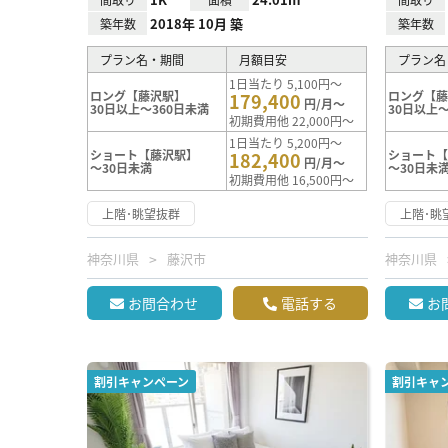
2018年 10月 築
築年数
築年数
プラン名・期間
月額目安
プラン名
1日当たり 5,100円～
ロング【藤沢駅】
ロング【
179,400
円/月～
30日以上～360日未満
30日以上～
初期費用他 22,000円～
1日当たり 5,200円～
ショート【藤沢駅】
ショート
182,400
円/月～
～30日未満
～30日未
初期費用他 16,500円～
上階･眺望抜群
上階･眺
神奈川県
藤沢市
神奈川県
お問合わせ
電話する
お
割引キャンペーン
割引キャ