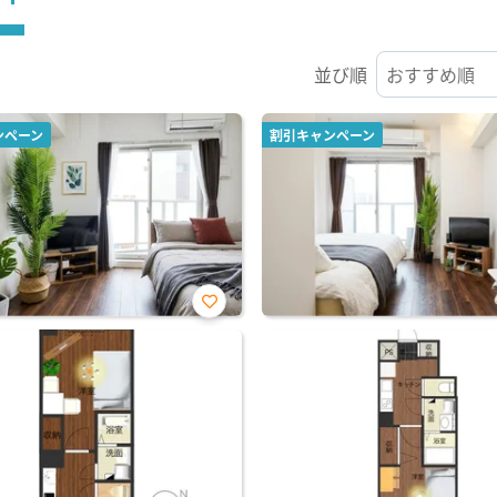
並び順
ンペーン
割引キャンペーン
お気
に入
り登
録