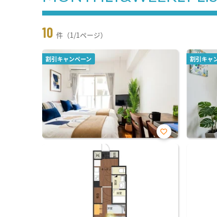
10
件（1/1ページ）
割引キャンペーン
割引キャ
お気
に入
り登
録