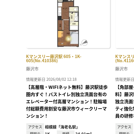
り登
録
Kマンスリー藤沢駅 605・1K-
Kマンスリ
605(No.410386)
(No.4116
藤沢市
藤沢市
情報更新日 2026/08/02 12:18
情報更新日 20
【高層階・WIFIネット無料】藤沢駅徒歩
【角部屋
圏内すぐ！バストイレ別独立洗面台有の
料】藤沢
エレベーター付高層マンション！駐輪場
独立洗面
付総額費用割安な藤沢市ウィークリーマ
ティ強化
ンション！
員の研修
相模線「海老名駅」
アクセス
アクセス
1K
24.01m²
間取り
面積
間取り