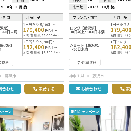
2018年 10月 築
2018年 10月 築
築年数
・期間
月額目安
プラン名・期間
月額目安
1日当たり 5,100円～
1日当たり 5,
藤沢駅】
ロング【藤沢駅】
179,400
179,40
円/月～
360日未満
30日以上～360日未満
初期費用他 22,000円～
初期費用他 2
1日当たり 5,200円～
1日当たり 5,
【藤沢駅】
ショート【藤沢駅】
182,400
182,40
円/月～
満
～30日未満
初期費用他 16,500円～
初期費用他 1
望抜群
上階･眺望抜群
藤沢市
神奈川県
藤沢市
問合わせ
電話する
お問合わせ
電
ンペーン
割引キャンペーン