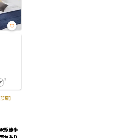
お気
に入
り登
録
角部屋】
沢駅徒歩
面台あり