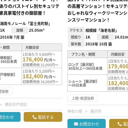
Xありのバストイレ別セキュリテ
の高層マンション！セキュリテ
家具家電付きの御部屋！
おしゃれなウィークリーマンシ
ンスリーマンション！
湘南モノレール「富士見町駅」
1K
25.05m²
相模線「海老名駅」
面積
アクセス
2016年 7月 築
1K
24.01m
間取り
面積
2018年 10月 築
築年数
・期間
月額目安
1日当たり 5,000円～
プラン名・期間
月額目安
戸塚駅前】
176,400
円/月～
1日当たり 5,
360日未満
ロング【藤沢駅】
初期費用他 22,000円～
179,40
30日以上～360日未満
1日当たり 5,200円～
初期費用他 2
【戸塚駅前】
182,400
円/月～
1日当たり 5,
満
ショート【藤沢駅】
初期費用他 16,500円～
182,40
～30日未満
初期費用他 1
望抜群
上階･眺望抜群
横浜市戸塚区
神奈川県
藤沢市
問合わせ
電話する
お問合わせ
電