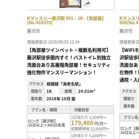
Kマンスリー藤沢駅 801・1K-【角部屋】
Kマンスリ
(No.410370)
606(No.4
藤沢市
藤沢市
情報更新日 2026/08/02 12:34
情報更新日 20
【角部屋ツインベット・複数名利用可】
【WIF
藤沢駅徒歩圏内すぐ！バストイレ別独立
沢駅徒歩
洗面台あり高層階角部屋！セキュリティ
洗面台あ
強化物件マンスリーマンション！
化物件！
通院・入
相模線「海老名駅」
アクセス
1K
24.01m²
間取り
面積
アクセス
2018年 10月 築
築年数
間取り
築年数
プラン名・期間
月額目安
1日当たり 5,100円～
プラン名
ロング【藤沢駅】
179,400
円/月～
30日以上～360日未満
ロング【
初期費用他 22,000円～
30日以上～
1日当たり 5,200円～