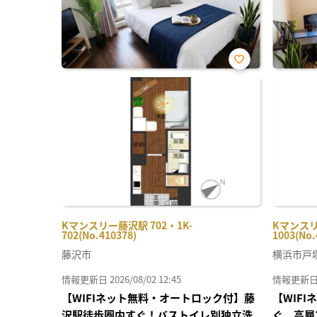
お気
に入
り登
録
Kマンスリー藤沢駅 702・1K-
Kマンスリ
702(No.410378)
1003(No.
藤沢市
横浜市戸
情報更新日 2026/08/02 12:45
情報更新日 20
【WIFIネット無料・オートロック付】藤
【WIF
沢駅徒歩圏内すぐ！バストイレ別独立洗
ぐ 高層