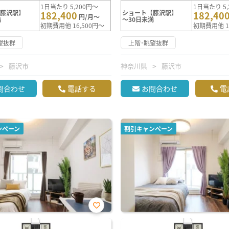
1日当たり 5,200円～
1日当たり 5,
【藤沢駅】
ショート【藤沢駅】
182,400
182,40
円/月～
満
～30日未満
初期費用他 16,500円～
初期費用他 1
望抜群
上階･眺望抜群
藤沢市
神奈川県
藤沢市
問合わせ
電話する
お問合わせ
電
ンペーン
割引キャンペーン
お気
に入