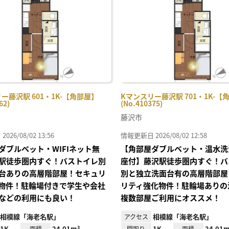
り登
録
ー藤沢駅 601・1K-【角部屋】
Kマンスリー藤沢駅 701・1K-【
62)
(No.410375)
藤沢市
26/08/02 13:56
情報更新日 2026/08/02 12:58
ダブルベット・WIFIネット無
【角部屋ダブルベット・温水洗
駅徒歩圏内すぐ！バストイレ別
座付】藤沢駅徒歩圏内すぐ！バ
台ありの高層階部屋！セキュリ
別と独立洗面台有の高層階部屋
物件！駐輪場付きで学生や会社
リティ強化物件！駐輪場ありの
などの利用にも良い！
複数部屋ご利用にオススメ！
相模線「海老名駅」
相模線「海老名駅」
アクセス
1K
24.01m²
1K
24.01m
面積
間取り
面積