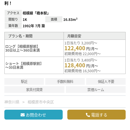
利！
アクセス
相模線「橋本駅」
間取り
1K
面積
16.83m²
築年数
1992年 7月 築
プラン名・期間
月額目安
1日当たり 3,200円～
ロング【相模原駅前】
122,400
円/月～
30日以上～360日未満
初期費用他 22,000円～
1日当たり 3,400円～
ショート【相模原駅前】
128,400
円/月～
～30日未満
初期費用他 16,500円～
駅近
手数料無料
保証人不要
家具付賃貸
禁煙ルーム
神奈川県
相模原市中央区
お問合わせ
電話する