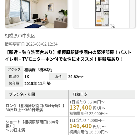
り登
録
相模原市中央区
情報更新日 2026/08/02 12:34
【駅近・独立洗面台あり】相模原駅徒歩圏内の築浅部屋！バスト
イレ別・TVモニターホン付で女性にオススメ！駐輪場あり！
アクセス
相模線「橋本駅」
間取り
1K
面積
24.82m²
築年数
2015年 11月 築
プラン名・期間
月額目安
1日当たり 3,700円～
ロング【相模原駅南口(504号線）】
137,400
円/月～
30日以上～360日未満
初期費用他 22,000円～
1日当たり 4,000円～
ショート【相模原駅南口(504号
146,400
線）】
円/月～
～30日未満
初期費用他 16,500円～