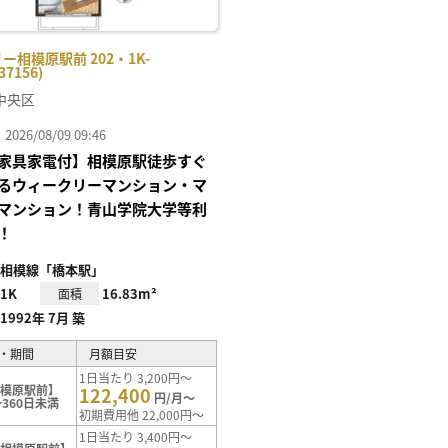
ー相模原駅前 202・1K-
37156)
中央区
26/08/09 09:46
家具家電付】相模原駅徒歩すぐ
るウィークリーマンション・マ
マンション！青山学院大学等利
！
相模線「橋本駅」
1K
16.83m²
面積
1992年 7月 築
・期間
月額目安
1日当たり 3,200円～
相模原駅前】
122,400
円/月～
360日未満
初期費用他 22,000円～
1日当たり 3,400円～