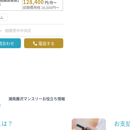
【相模原駅前】
128,400
円/月～
満
初期費用他 16,500円～
ーム
相模原市中央区
問合わせ
電話する
N
湘南藤沢マンスリーお役立ち情報
とは？
お支