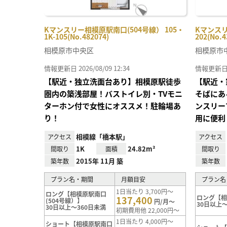
Kマンスリー相模原駅南口(504号線） 105・
Kマンスリ
1K-105(No.482074)
202(No.4
相模原市中央区
相模原市
情報更新日 2026/08/09 12:34
情報更新日 20
【駅近・独立洗面台あり】相模原駅徒歩
【駅近・
圏内の築浅部屋！バストイレ別・TVモニ
そばにあ
ターホン付で女性にオススメ！駐輪場あ
ンスリー
り！
用に便利
相模線「橋本駅」
アクセス
アクセス
1K
24.82m²
間取り
面積
間取り
2015年 11月 築
築年数
築年数
プラン名・期間
月額目安
プラン名
1日当たり 3,700円～
ロング【相模原駅南口
ロング【
137,400
(504号線）】
円/月～
30日以上～
30日以上～360日未満
初期費用他 22,000円～
1日当たり 4,000円～
ショート【相模原駅南口