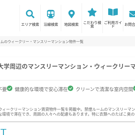
こだわり検
ご利用ガイ
エリア検索
沿線検索
地図検索
お問
索
ド
ームのウィークリー・マンスリーマンション物件一覧
期大学周辺のマンスリーマンション・ウィークリー
不要
健康的な環境で安心滞在
クリーンで清潔な室内空間
ウィークリーマンション賃貸物件一覧を掲載中。禁煙ルームのマンスリーマ
な環境で滞在でき、周囲の人々への配慮もあります。特に衣類へのたばこ臭の
ST