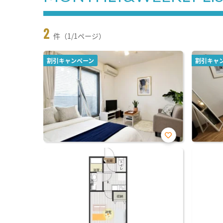
2
件（1/1ページ）
割引キャンペーン
割引キャ
お気
に入
り登
録