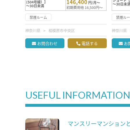
ショート
146,400
(504号線）】
円/月～
～30日未
～30日未満
初期費用他 16,500円～
禁煙ルーム
禁煙ル
神奈川県
相模原市中央区
神奈川県
お問合わせ
電話する
お
USEFUL INFORMATIO
マンスリーマンション