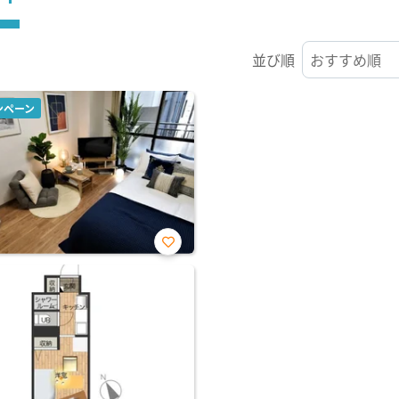
並び順
ンペーン
お気
に入
り登
録