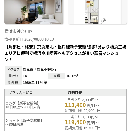
り登
録
横浜市神奈川区
情報更新日 2026/08/09 10:19
【角部屋・格安】京浜東北・根岸線新子安駅 徒歩2分より横浜工場
エリアに便利で横浜や川崎等へもアクセスが良い高層マンショ
ン！
アクセス
鶴見線「鶴見小野駅」
間取り
1R
面積
16.1m²
築年数
1989年 11月 築
プラン名・期間
月額目安
1日当たり 2,900円～
ロング【新子安駅前】
113,400
円/月～
30日以上～360日未満
初期費用他 22,000円～
1日当たり 3,100円～
ショート【新子安駅前】
119,400
円/月～
～30日未満
初期費用他 16,500円～