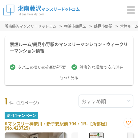
湘南藤沢マンスリードットコム
横浜市鶴見区
鶴見小野駅
禁煙ルー
禁煙ルーム/鶴見小野駅のマンスリーマンション・ウィークリ
ーマンション情報
タバコの臭いの心配が不要
健康的な環境で安心滞在
もっと見る
1
件（1/1ページ）
割引キャンペーン
Kマンスリー神奈川・新子安駅前 704・1R-【角部屋】
(No.423725)
お気
に入