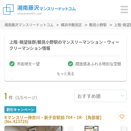
湘南藤沢マンスリードットコム
横浜市鶴見区
鶴見小野駅
上階･眺
上階･眺望抜群/鶴見小野駅のマンスリーマンション・ウィー
クリーマンション情報
市街地を一望
開放感あふれる特別な空間
もっと見る
1
件（1/1ページ）
割引キャンペーン
Kマンスリー神奈川・新子安駅前 704・1R-【角部屋】
(No.423725)
お気
に入