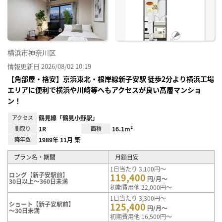
り登
録
横浜市神奈川区
情報更新日 2026/08/02 10:19
【角部屋・格安】京浜東北・根岸線新子安駅 徒歩2分より横浜工場
エリアに便利で横浜や川崎等へもアクセスが良い高層マンショ
ン！
アクセス
鶴見線「鶴見小野駅」
間取り
1R
面積
16.1m²
築年数
1989年 11月 築
プラン名・期間
月額目安
1日当たり 3,100円～
ロング【新子安駅前】
119,400
円/月～
30日以上～360日未満
初期費用他 22,000円～
1日当たり 3,300円～
ショート【新子安駅前】
125,400
円/月～
～30日未満
初期費用他 16,500円～