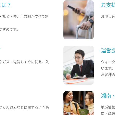
とは？
お支
・礼金・仲介手数料がすべて無
お申し
すすめです。
て
運営
やガス・電気もすぐに使え、入
ウィー
います
お客様
湘南
から入退去などに関するよくあ
地域情
南・藤