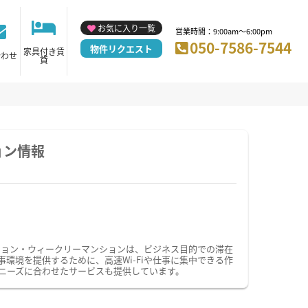
お気に入り一覧
営業時間：9:00am～6:00pm
050-7586-7544
物件リクエスト
家具付き賃
合わせ
貸
ョン情報
ション・ウィークリーマンションは、ビジネス目的での滞在
境を提供するために、高速Wi-Fiや仕事に集中できる作
ニーズに合わせたサービスも提供しています。