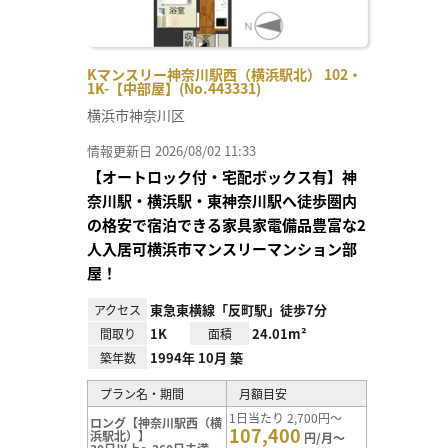
Kマンスリー神奈川駅西（横浜駅北） 102・
1K-【中部屋】(No.443331)
横浜市神奈川区
情報更新日 2026/08/02 11:33
【オートロック付・宅配ボックス有】神
奈川駅・横浜駅・東神奈川駅へ徒歩圏内
の格安で宿泊できる家具家電備品豊富な2
人入居可横浜市マンスリーマンション部
屋！
東急東横線「反町駅」徒歩7分
アクセス
1K
24.01m²
間取り
面積
1994年 10月 築
築年数
プラン名・期間
月額目安
1日当たり 2,700円～
ロング【神奈川駅西（横
107,400
浜駅北）】
円/月～