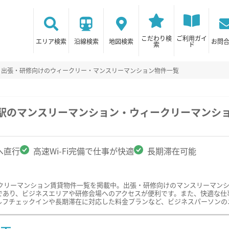
こだわり検
ご利用ガイ
エリア検索
沿線検索
地図検索
お問
索
ド
出張・研修向けのウィークリー・マンスリーマンション物件一覧
町駅のマンスリーマンション・ウィークリーマンシ
へ直行
高速Wi-Fi完備で仕事が快適
長期滞在可能
クリーマンション賃貸物件一覧を掲載中。出張・研修向けのマンスリーマン
あり、ビジネスエリアや研修会場へのアクセスが便利です。また、快適な仕事環
ルフチェックインや長期滞在に対応した料金プランなど、ビジネスパーソンの