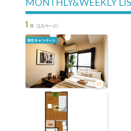
MONTHLY&WEEKLY LI
1
件（1/1ページ）
割引キャンペーン
お気
に入
り登
録