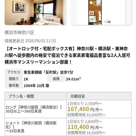
り登
録
横浜市神奈川区
情報更新日 2026/08/02 11:33
【オートロック付・宅配ボックス有】神奈川駅・横浜駅・東神奈
川駅へ徒歩圏内の格安で宿泊できる家具家電備品豊富な2人入居可
横浜市マンスリーマンション部屋！
アクセス
東急東横線「反町駅」徒歩7分
間取り
1K
面積
24.01m²
築年数
1994年 10月 築
プラン名・期間
月額目安
1日当たり 2,700円～
ロング【神奈川駅西（横浜駅北）】
107,400
円/月～
30日以上～360日未満
初期費用他 22,000円～
1日当たり 2,800円～
ショート【神奈川駅西（横浜駅
110,400
北）】
円/月～
～30日未満
初期費用他 16,500円～