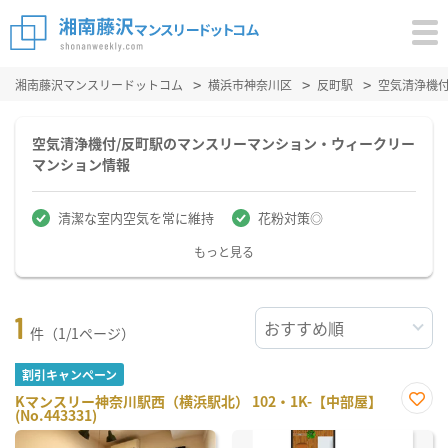
湘南藤沢マンスリードットコム
横浜市神奈川区
反町駅
空気清浄機
空気清浄機付/反町駅のマンスリーマンション・ウィークリー
マンション情報
清潔な室内空気を常に維持
花粉対策◎
もっと見る
1
件（1/1ページ）
割引キャンペーン
Kマンスリー神奈川駅西（横浜駅北） 102・1K-【中部屋】
(No.443331)
お気
に入