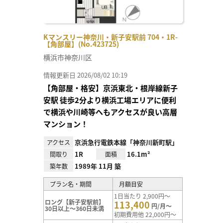
Kマンスリー神奈川・新子安駅前 704・1R-
【角部屋】(No.423725)
横浜市神奈川区
情報更新日 2026/08/02 10:19
【角部屋・格安】京浜東北・根岸線新子
安駅 徒歩2分より横浜工場エリアに便利
で横浜や川崎等へもアクセスが良い高層
マンション！
京浜急行電鉄本線「神奈川新町駅」
アクセス
1R
16.1m²
間取り
面積
1989年 11月 築
築年数
プラン名・期間
月額目安
1日当たり 2,900円～
ロング【新子安駅前】
113,400
円/月～
30日以上～360日未満
初期費用他 22,000円～