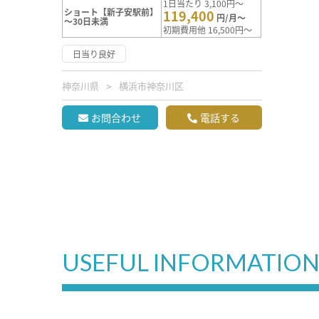
1日当たり 3,100円～
ショート【新子安駅前】
119,400
円/月～
～30日未満
初期費用他 16,500円～
日当り良好
神奈川県
横浜市神奈川区
お問合わせ
電話する
USEFUL INFORMATIO