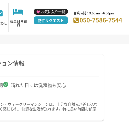
お気に入り一覧
営業時間：9:00am～6:00pm
050-7586-7544
物件リクエスト
家具付き賃
合わせ
貸
ション情報
適
晴れた日には洗濯物も安心
ョン・ウィークリーマンションは、十分な自然光が差し込む
く感じられ、快適な生活が送れます。特に長い時間お部屋