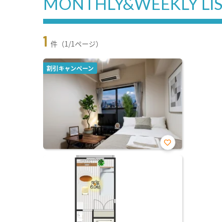
MONTHLY&WEEKLY LI
1
件（1/1ページ）
割引キャンペーン
お気
に入
り登
録