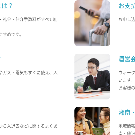
とは？
お支
・礼金・仲介手数料がすべて無
お申し
すすめです。
て
運営
やガス・電気もすぐに使え、入
ウィー
います
お客様
湘南
から入退去などに関するよくあ
地域情
南・藤