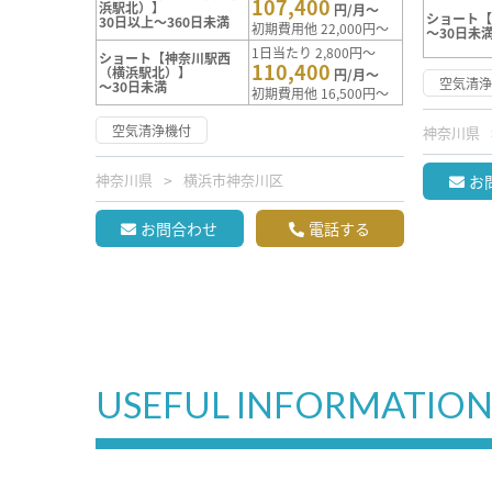
107,400
浜駅北）】
円/月～
ショート
30日以上～360日未満
初期費用他 22,000円～
～30日未
1日当たり 2,800円～
ショート【神奈川駅西
110,400
（横浜駅北）】
円/月～
空気清
～30日未満
初期費用他 16,500円～
空気清浄機付
神奈川県
神奈川県
横浜市神奈川区
お
お問合わせ
電話する
USEFUL INFORMATIO