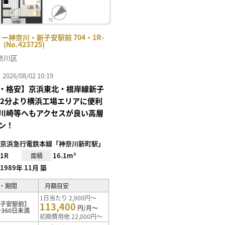
ー神奈川・新子安駅前 704・1R-
No.423725)
奈川区
26/08/02 10:19
・格安】京浜東北・根岸線新子
歩2分より横浜工場エリアに便利
川崎等へもアクセスが良い高層
ン！
京浜急行電鉄本線「神奈川新町駅」
1R
16.1m²
面積
1989年 11月 築
・期間
月額目安
1日当たり 2,900円～
新子安駅前】
113,400
円/月～
360日未満
初期費用他 22,000円～