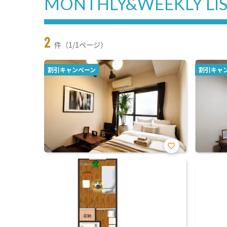
MONTHLY&WEEKLY LI
2
件（1/1ページ）
割引キャンペーン
割引キャ
お気
に入
り登
録