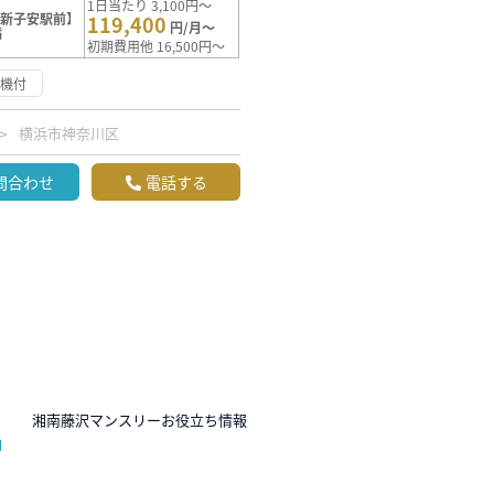
1日当たり 3,100円～
【新子安駅前】
119,400
円/月～
満
初期費用他 16,500円～
浄機付
横浜市神奈川区
問合わせ
電話する
N
湘南藤沢マンスリーお役立ち情報