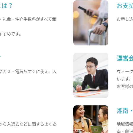
とは？
お支
・礼金・仲介手数料がすべて無
お申し
すすめです。
て
運営
やガス・電気もすぐに使え、入
ウィー
います
お客様
湘南
から入退去などに関するよくあ
地域情
南・藤