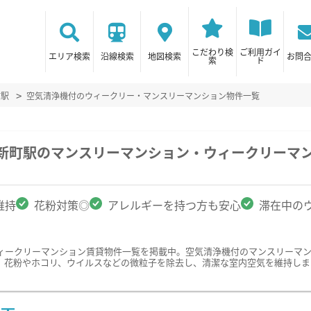
こだわり検
ご利用ガイ
エリア検索
沿線検索
地図検索
お問
索
ド
町駅
空気清浄機付のウィークリー・マンスリーマンション物件一覧
川新町駅のマンスリーマンション・ウィークリーマ
維持
花粉対策◎
アレルギーを持つ方も安心
滞在中の
ィークリーマンション賃貸物件一覧を掲載中。空気清浄機付のマンスリーマ
、花粉やホコリ、ウイルスなどの微粒子を除去し、清潔な室内空気を維持しま