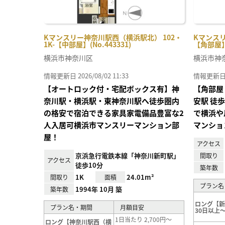
Kマンスリー神奈川駅西（横浜駅北） 102・
Kマンスリ
1K-【中部屋】(No.443331)
【角部屋】(
横浜市神奈川区
横浜市神
情報更新日 2026/08/02 11:33
情報更新日 20
【オートロック付・宅配ボックス有】神
【角部屋
奈川駅・横浜駅・東神奈川駅へ徒歩圏内
安駅 徒
の格安で宿泊できる家具家電備品豊富な2
で横浜や
人入居可横浜市マンスリーマンション部
マンショ
屋！
アクセス
京浜急行電鉄本線「神奈川新町駅」
間取り
アクセス
徒歩10分
築年数
1K
24.01m²
間取り
面積
プラン名
1994年 10月 築
築年数
ロング【
プラン名・期間
月額目安
30日以上～
1日当たり 2,700円～
ロング【神奈川駅西（横