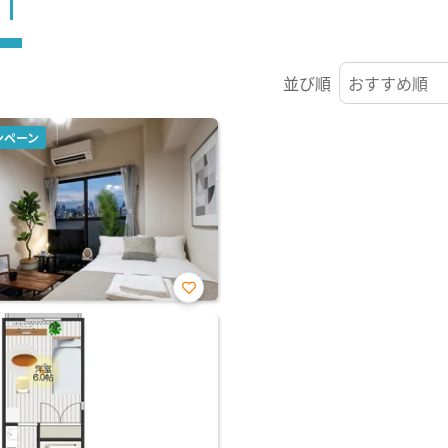
ST
並び順
ンペーン
お気
に入
り登
録