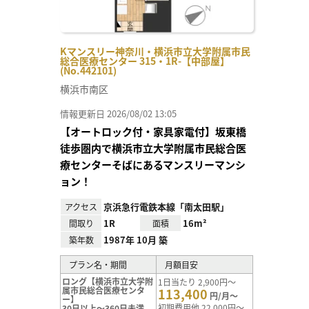
Kマンスリー神奈川・横浜市立大学附属市民
総合医療センター 315・1R-【中部屋】
(No.442101)
横浜市南区
情報更新日 2026/08/02 13:05
【オートロック付・家具家電付】坂東橋
徒歩圏内で横浜市立大学附属市民総合医
療センターそばにあるマンスリーマンシ
ョン！
京浜急行電鉄本線「南太田駅」
アクセス
1R
16m²
間取り
面積
1987年 10月 築
築年数
プラン名・期間
月額目安
ロング【横浜市立大学附
1日当たり 2,900円～
属市民総合医療センタ
113,400
円/月～
ー】
初期費用他 22,000円～
30日以上～360日未満