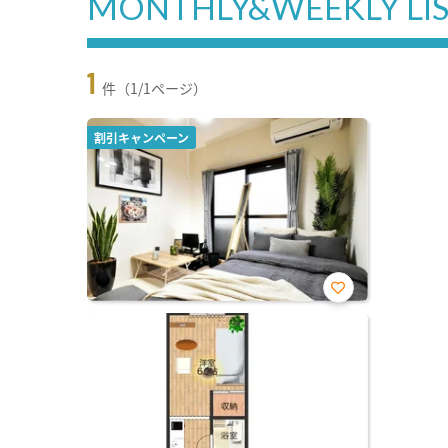
MONTHLY&WEEKLY LI
1
件（1/1ページ）
割引キャンペーン
お気
に入
り登
録