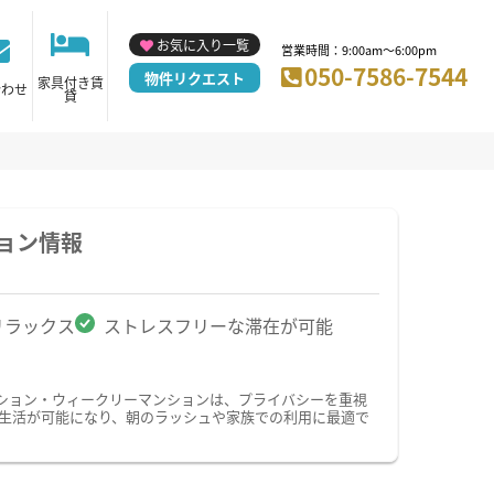
お気に入り一覧
営業時間：9:00am～6:00pm
050-7586-7544
物件リクエスト
家具付き賃
合わせ
貸
ョン情報
リラックス
ストレスフリーな滞在が可能
ション・ウィークリーマンションは、プライバシーを重視
生活が可能になり、朝のラッシュや家族での利用に最適で