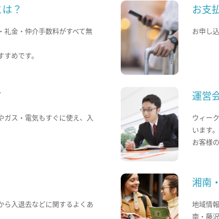
とは？
お支
・礼金・仲介手数料がすべて無
お申し
すすめです。
て
運営
やガス・電気もすぐに使え、入
ウィー
います
お客様
湘南
から入退去などに関するよくあ
地域情
南・藤