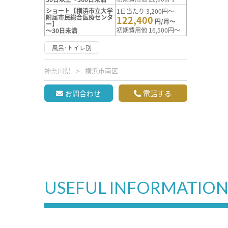
ショート【横浜市立大学
1日当たり 3,200円～
附属市民総合医療センタ
122,400
円/月～
ー】
初期費用他 16,500円～
～30日未満
風呂･トイレ別
神奈川県
横浜市南区
お問合わせ
電話する
USEFUL INFORMATIO