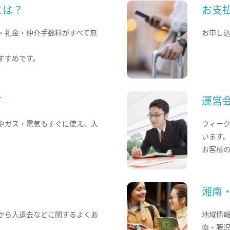
とは？
お支
・礼金・仲介手数料がすべて無
お申し
すすめです。
て
運営
やガス・電気もすぐに使え、入
ウィー
います
お客様
湘南
から入退去などに関するよくあ
地域情
南・藤