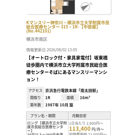
Kマンスリー神奈川・横浜市立大学附属市民
総合医療センター 315・1R-【中部屋】
(No.442101)
横浜市南区
情報更新日 2026/08/02 13:05
【オートロック付・家具家電付】坂東橋
徒歩圏内で横浜市立大学附属市民総合医
療センターそばにあるマンスリーマンシ
ョン！
京浜急行電鉄本線「南太田駅」
アクセス
1R
16m²
間取り
面積
1987年 10月 築
築年数
プラン名・期間
月額目安
ロング【横浜市立大学附
1日当たり 2,900円～
属市民総合医療センタ
113,400
円/月～
ー】
初期費用他 22,000円～
30日以上～360日未満