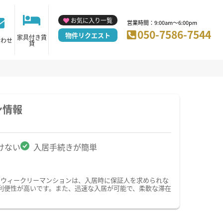
お気に入り一覧
営業時間：9:00am～6:00pm
050-7586-7544
物件リクエスト
家具付き賃
合わせ
貸
ン情報
けない
入居手続きが簡単
・ウィークリーマンションは、入居時に保証人を求められな
利便性が高いです。また、迅速な入居が可能で、柔軟な滞在