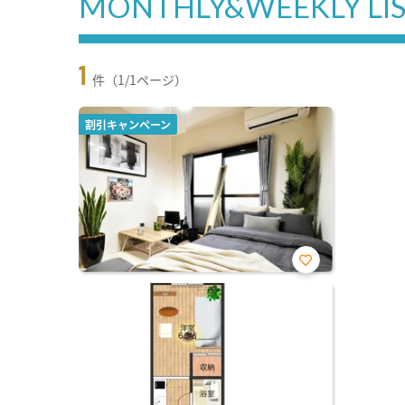
MONTHLY&WEEKLY LI
1
件（1/1ページ）
割引キャンペーン
お気
に入
り登
録