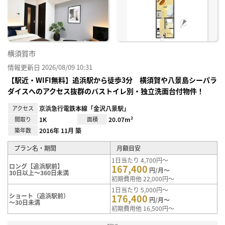
り登
録
横須賀市
情報更新日 2026/08/09 10:31
【駅近・WIFI無料】追浜駅から徒歩3分 横須賀や八景島シーパラ
ダイスへのアクセス抜群のバストイレ別・独立洗面台付物件！
アクセス
京浜急行電鉄本線「金沢八景駅」
間取り
1K
面積
20.07m²
築年数
2016年 11月 築
プラン名・期間
月額目安
1日当たり 4,700円～
ロング【追浜駅前】
167,400
円/月～
30日以上～360日未満
初期費用他 22,000円～
1日当たり 5,000円～
ショート（追浜駅前）
176,400
円/月～
～30日未満
初期費用他 16,500円～