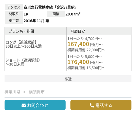
アクセス
京浜急行電鉄本線「金沢八景駅」
間取り
1K
面積
20.07m²
築年数
2016年 11月 築
プラン名・期間
月額目安
1日当たり 4,700円～
ロング【追浜駅前】
167,400
円/月～
30日以上～360日未満
初期費用他 22,000円～
1日当たり 5,000円～
ショート（追浜駅前）
176,400
円/月～
～30日未満
初期費用他 16,500円～
駅近
神奈川県
横須賀市
お問合わせ
電話する