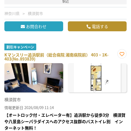
駅近
神奈川県
横須賀市
お問合わせ
電話する
割引キャンペーン
Kマンスリー追浜駅前（総合病院 湘南病院前） 403・1K-
403(No.893839)
お気
に入
り登
録
横須賀市
情報更新日 2026/08/09 11:14
【オートロック付・エレベーター有】追浜駅から徒歩3分 横須賀
や八景島シーパラダイスへのアクセス抜群のバストイレ別 イン
ターネット無料！