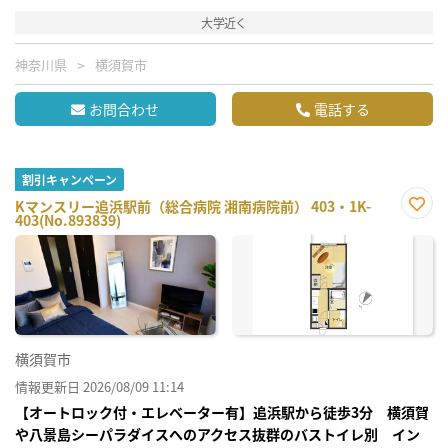
大学近く
神奈川県
横須賀市
お問合わせ
電話する
割引キャンペーン
Kマンスリー追浜駅前（総合病院 湘南病院前） 403・1K-
403(No.893839)
お気
に入
り登
録
横須賀市
情報更新日 2026/08/09 11:14
【オートロック付・エレベーター有】追浜駅から徒歩3分 横須賀
や八景島シーパラダイスへのアクセス抜群のバストイレ別 イン