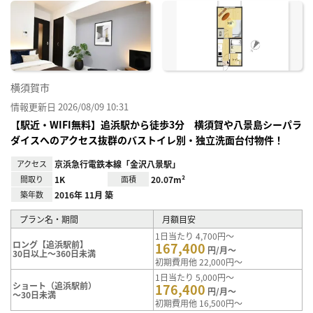
に入
り登
録
横須賀市
情報更新日 2026/08/09 10:31
【駅近・WIFI無料】追浜駅から徒歩3分 横須賀や八景島シーパラ
ダイスへのアクセス抜群のバストイレ別・独立洗面台付物件！
アクセス
京浜急行電鉄本線「金沢八景駅」
間取り
1K
面積
20.07m²
築年数
2016年 11月 築
プラン名・期間
月額目安
1日当たり 4,700円～
ロング【追浜駅前】
167,400
円/月～
30日以上～360日未満
初期費用他 22,000円～
1日当たり 5,000円～
ショート（追浜駅前）
176,400
円/月～
～30日未満
初期費用他 16,500円～