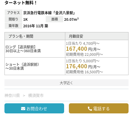
ターネット無料！
アクセス
京浜急行電鉄本線「金沢八景駅」
間取り
1K
面積
20.07m²
築年数
2016年 11月 築
プラン名・期間
月額目安
1日当たり 4,700円～
ロング【追浜駅前】
167,400
円/月～
30日以上～360日未満
初期費用他 22,000円～
1日当たり 5,000円～
ショート（追浜駅前）
176,400
円/月～
～30日未満
初期費用他 16,500円～
大学近く
神奈川県
横須賀市
お問合わせ
電話する