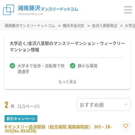
湘南藤沢マンスリードットコム
横浜市金沢区
金沢八景駅周辺
大学
大学近く/金沢八景駅のマンスリーマンション・ウィークリー
マンション情報
大学まで徒歩・自転車で快
静かな環境
適通学
もっと見る
2
件（1/1ページ）
割引キャンペーン
Kマンスリー追浜駅前（総合病院 湘南病院前） 303・1K-
303(No.893838)
お気