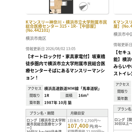
Kマンスリー神奈川・横浜市立大学附属市民
Kマンスリ
総合医療センター 315・1R-【中部屋】
屋】(No.4
(No.442101)
横浜市中
横浜市南区
情報更新日 20
情報更新日 2026/08/02 13:05
【セキュ
【オートロック付・家具家電付】坂東橋
能】横浜
徒歩圏内で横浜市立大学附属市民総合医
みらいや
療センターそばにあるマンスリーマンシ
ストイレ
ョン！
アクセス
横浜高速鉄道ＭＭ線「馬車道駅」
アクセス
間取り
1R
16m²
間取り
面積
築年数
1987年 10月 築
築年数
プラン名
プラン名・期間
月額目安
ロング【
ロング【横浜市立大学附
1日当たり 2,700円～
30日以上～
属市民総合医療センタ
107,400
円/月～
ー】
初期費用他 22,000円～
30日以上～360日未満