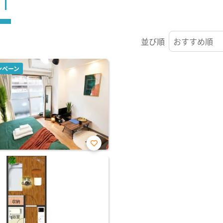
ST
並び順
ンペーン
お気
に入
り登
録