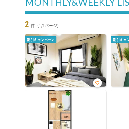
MONTHLY&WEEKLY LI
2
件（1/1ページ）
割引キャンペーン
割引キャ
お気
に入
り登
録