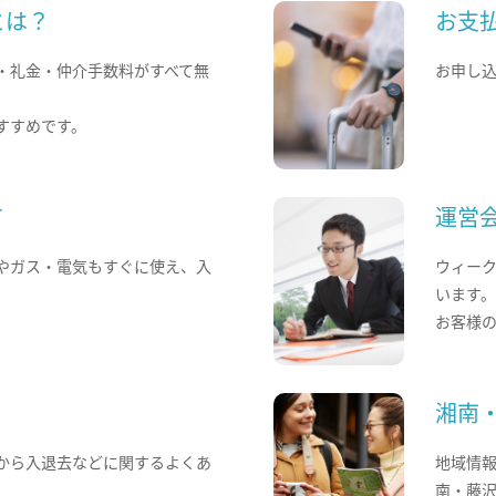
とは？
お支
・礼金・仲介手数料がすべて無
お申し
すすめです。
て
運営
やガス・電気もすぐに使え、入
ウィー
います
お客様
湘南
から入退去などに関するよくあ
地域情
南・藤