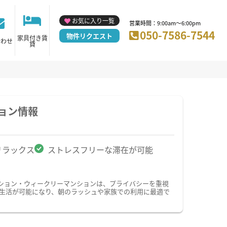
お気に入り一覧
営業時間：9:00am～6:00pm
050-7586-7544
物件リクエスト
家具付き賃
合わせ
貸
ョン情報
リラックス
ストレスフリーな滞在が可能
ション・ウィークリーマンションは、プライバシーを重視
生活が可能になり、朝のラッシュや家族での利用に最適で