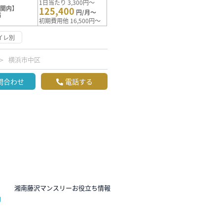
1日当たり 3,300円～
【関内】
125,400
円/月～
満
初期費用他 16,500円～
イレ別
横浜市中区
問合わせ
電話する
N
湘南藤沢マンスリーお役立ち情報