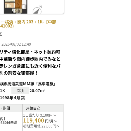
ー横浜・関内 203・1K-【中部
41002)
区
26/08/02 12:49
リティ強化部屋・ネット契約可
中華街や関内徒歩圏内でみなと
赤レンガ倉庫にも近く便利なバ
別の割安な御部屋！
横浜高速鉄道ＭＭ線「馬車道駅」
1K
20.07m²
面積
1998年 4月 築
・期間
月額目安
1日当たり 3,100円～
関内】
119,400
円/月～
360日未満
初期費用他 22,000円～