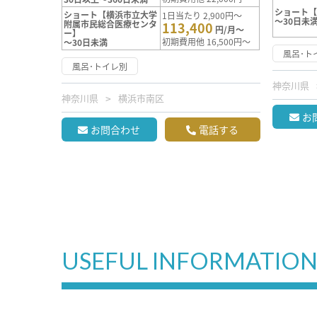
ショート
ショート【横浜市立大学
1日当たり 2,900円～
～30日未
附属市民総合医療センタ
113,400
円/月～
ー】
初期費用他 16,500円～
～30日未満
風呂･ト
風呂･トイレ別
神奈川県
神奈川県
横浜市南区
お
お問合わせ
電話する
USEFUL INFORMATIO