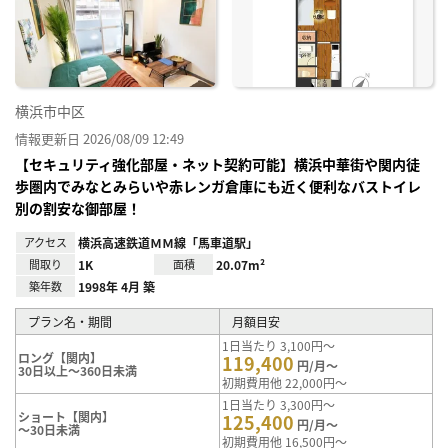
に入
り登
録
横浜市中区
情報更新日 2026/08/09 12:49
【セキュリティ強化部屋・ネット契約可能】横浜中華街や関内徒
歩圏内でみなとみらいや赤レンガ倉庫にも近く便利なバストイレ
別の割安な御部屋！
アクセス
横浜高速鉄道ＭＭ線「馬車道駅」
間取り
1K
面積
20.07m²
築年数
1998年 4月 築
プラン名・期間
月額目安
1日当たり 3,100円～
ロング【関内】
119,400
円/月～
30日以上～360日未満
初期費用他 22,000円～
1日当たり 3,300円～
ショート【関内】
125,400
円/月～
～30日未満
初期費用他 16,500円～