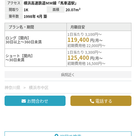
アクセス
横浜高速鉄道ＭＭ線「馬車道駅」
間取り
1K
面積
20.07m²
築年数
1998年 4月 築
プラン名・期間
月額目安
1日当たり 3,100円～
ロング【関内】
119,400
円/月～
30日以上～360日未満
初期費用他 22,000円～
1日当たり 3,300円～
ショート【関内】
125,400
円/月～
～30日未満
初期費用他 16,500円～
病院近く
神奈川県
横浜市中区
お問合わせ
電話する