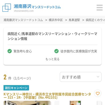
湘南藤沢マンスリードットコム
横浜市中区
馬車道駅
病院近くのウ
病院近く/馬車道駅のマンスリーマンション・ウィークリーマ
ンション情報
緊急時も安心
徒歩圏内に医療施設が充実
もっと見る
2
件（1/1ページ）
割引キャンペーン
Kマンスリー神奈川・横浜市立大学附属市民総合医療センタ
ー 315・1R-【中部屋】(No.442101)
お気
に入