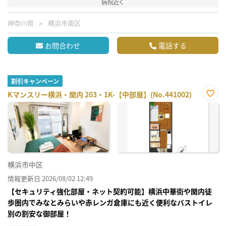
病院近く
神奈川県
横浜市南区
お問合わせ
電話する
割引キャンペーン
Kマンスリー横浜・関内 203・1K-【中部屋】(No.441002)
お気
に入
り登
録
横浜市中区
情報更新日 2026/08/02 12:49
【セキュリティ強化部屋・ネット契約可能】横浜中華街や関内徒
歩圏内でみなとみらいや赤レンガ倉庫にも近く便利なバストイレ
別の割安な御部屋！