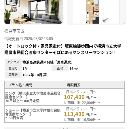
り登
録
横浜市南区
情報更新日 2026/08/02 13:05
【オートロック付・家具家電付】坂東橋徒歩圏内で横浜市立大学
附属市民総合医療センターそばにあるマンスリーマンション！
アクセス
横浜高速鉄道ＭＭ線「馬車道駅」
間取り
1R
面積
16m²
築年数
1987年 10月 築
プラン名・期間
月額目安
1日当たり 2,700円～
ロング【横浜市立大学附属市民総合
107,400
医療センター】
円/月～
30日以上～360日未満
初期費用他 22,000円～
1日当たり 2,900円～
ショート【横浜市立大学附属市民総
113,400
合医療センター】
円/月～
～30日未満
初期費用他 16,500円～